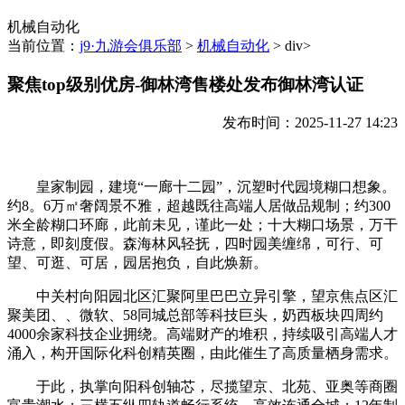
机械自动化
当前位置：
j9·九游会俱乐部
>
机械自动化
> div>
聚焦top级别优房-御林湾售楼处发布御林湾认证
发布时间：2025-11-27 14:23
皇家制园，建境“一廊十二园”，沉塑时代园境糊口想象。
约8。6万㎡奢阔景不雅，超越既往高端人居做品规制；约300
米全龄糊口环廊，此前未见，谨此一处；十大糊口场景，万干
诗意，即刻度假。森海林风轻抚，四时园美缠绵，可行、可
望、可逛、可居，园居抱负，自此焕新。
中关村向阳园北区汇聚阿里巴巴立异引擎，望京焦点区汇
聚美团、、微软、58同城总部等科技巨头，奶西板块四周约
4000余家科技企业拥绕。高端财产的堆积，持续吸引高端人才
涌入，构开国际化科创精英圈，由此催生了高质量栖身需求。
于此，执掌向阳科创轴芯，尽揽望京、北苑、亚奥等商圈