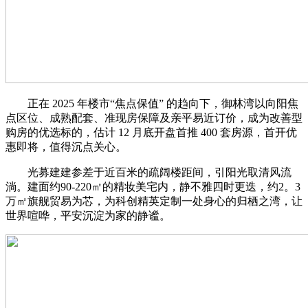
正在 2025 年楼市“焦点保值” 的趋向下，御林湾以向阳焦
点区位、成熟配套、准现房保障及亲平易近订价，成为改善型
购房的优选标的，估计 12 月底开盘首推 400 套房源，首开优
惠即将，值得沉点关心。
光募建建参差于近百米的疏阔楼距间，引阳光取清风流
淌。建面约90-220㎡的精妆美宅内，静不雅四时更迭，约2。3
万㎡旗舰贸易为芯，为科创精英定制一处身心的归栖之湾，让
世界喧哗，平安沉淀为家的静谧。