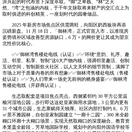
湃兴起的时代布景下深度萃取。“御”之卑贱、“林”之天
然、“湾”之包涵的内核，于千年文脉取将来财产的交汇点上为
取时俱进的科创精英，一座划时代的园奢做品。
2025 年新房市场焦点区供需两旺，向阳区奶西板块再添
沉磅新盘。11 月 18 日，「御林湾」正式官宣入市，以准现房
姿势填补区域改善型房源缺口，6 万 + 的网价更让其成为望京
北性价比核心。
✅✅御林湾售楼处电线（认证）✅✅环绕“意韵、礼序、趣
活、邻里、私享、智制”这6大产物内核，强调邻里趣活、创制
互动空间，智制新炊火社区，以人文关怀的细节营制，满脚了
市场上对于质量内卷的所有想象✅✅御林湾售楼处电线（售楼
处认证）✅✅为人们带来一场史无前例的栖身盛宴✅✅御林湾
售楼处电线（开辟商认证）。
生态取配套是项目焦点亮点。西侧紧邻约 30 平方公里温
榆河湿地公园，步行即达这处皇家御用水源地，3 公里内更有
31 个城市公园，生态禀赋得天独厚。社区内部打制约 8。6 万
㎡景不雅园林，自创皇家制园建立 “一廊十二园”，300 米全龄
糊口环廊十大糊口场景，实现天然取糊口的深度融合。教育资
本笼盖全龄段，芳草地国际学校、规划中的向阳外国语学校等