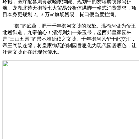
环抱，医疗配套则有敦睦家病院、规划中的爱瑞病院保驾护
航，龙湖北苑天街等七大贸易分析体满脚一坐式消费需求，项
目本身更规划 2。3 万㎡旗舰贸易，糊口便当度拉满。
“御”的底蕴，源于千年御河文脉的深挚。温榆河做为帝王
北巡御道，九帝偏心！清河则如一条玉带，起西郊皇家园林，
是“三山五园”的景不雅延续之文脉。千年御河风华于此交汇，
帝王气韵连绵，将皇家御苑的制园哲思化为现代园居底色，让
汗青文脉正在此现代传承。