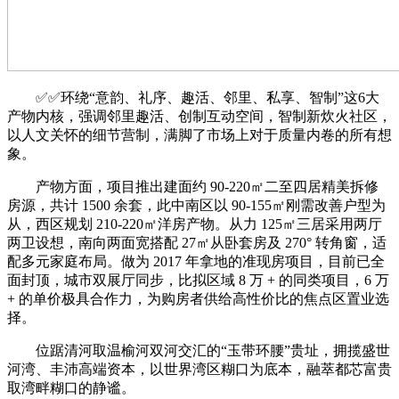
✅✅环绕“意韵、礼序、趣活、邻里、私享、智制”这6大
产物内核，强调邻里趣活、创制互动空间，智制新炊火社区，
以人文关怀的细节营制，满脚了市场上对于质量内卷的所有想
象。
产物方面，项目推出建面约 90-220㎡二至四居精美拆修
房源，共计 1500 余套，此中南区以 90-155㎡刚需改善户型为
从，西区规划 210-220㎡洋房产物。从力 125㎡三居采用两厅
两卫设想，南向两面宽搭配 27㎡从卧套房及 270° 转角窗，适
配多元家庭布局。做为 2017 年拿地的准现房项目，目前已全
面封顶，城市双展厅同步，比拟区域 8 万 + 的同类项目，6 万
+ 的单价极具合作力，为购房者供给高性价比的焦点区置业选
择。
位踞清河取温榆河双河交汇的“玉带环腰”贵址，拥揽盛世
河湾、丰沛高端资本，以世界湾区糊口为底本，融萃都芯富贵
取湾畔糊口的静谧。