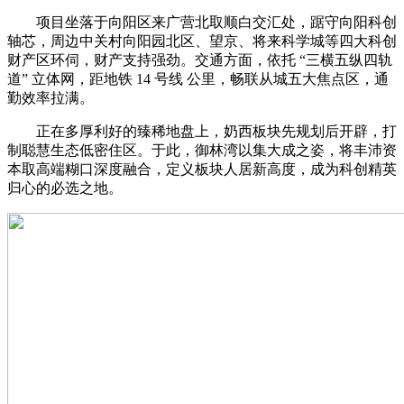
项目坐落于向阳区来广营北取顺白交汇处，踞守向阳科创
轴芯，周边中关村向阳园北区、望京、将来科学城等四大科创
财产区环伺，财产支持强劲。交通方面，依托 “三横五纵四轨
道” 立体网，距地铁 14 号线 公里，畅联从城五大焦点区，通
勤效率拉满。
正在多厚利好的臻稀地盘上，奶西板块先规划后开辟，打
制聪慧生态低密住区。于此，御林湾以集大成之姿，将丰沛资
本取高端糊口深度融合，定义板块人居新高度，成为科创精英
归心的必选之地。