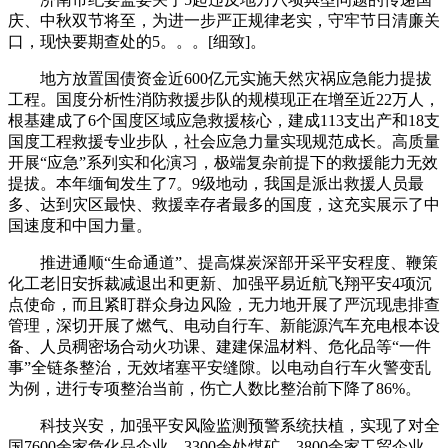
庆、中秋双节将至，为进一步严正规律老实，守牢节日清廉关
口，现快要期查处的5。。。[细致]。
地方放置国债资金近600亿元实施天然灾祸应急能力提拔
工程。国度分析性消防救援步队的规模现正在增至近22万人，
根基建成了6个国度区域应急救援核心，建成113支出产和18支
国度工程救援专业步队，社会应急力量实现规范成长。高质量
开展“应急”系列实和化演习，极端复杂前提下的救援能力无效
提拔。本年缅甸发生了7。9级地动，我国是派出救援人员最
多、达到灾区最快、救援幸存者最多的国度，这充实展示了中
国速度和中国力量。
推进通顺“生命通道”、提高煤炭深部开采平安程度、鞭策
化工老旧安拆裁减退出和更新、加强平易近航飞翔平安4项沉
点使命，而且紧盯群众身边风险，无力地开展了严沉现患排查
管理，深切开展了燃气、电动自行车、新能源汽车充电根本设
备、人员稠密场合动火功课、建建保温材料、危化品等“一件
事”全链条整治，无效堵塞平安缝隙。以电动自行车火警变乱
为例，进行专项整治当前，伤亡人数比整治前下降了86%。
科技兴安，加强平安风险监测预警系统扶植，实现了对全
国7600余家危化品企业、3300余处煤矿、3800余家工贸企业、