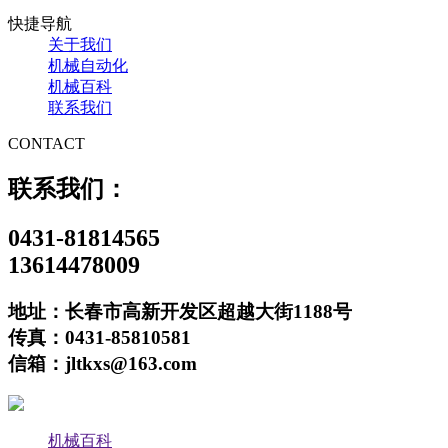
快捷导航
关于我们
机械自动化
机械百科
联系我们
CONTACT
联系我们：
0431-81814565
13614478009
地址：长春市高新开发区超越大街1188号
传真：0431-85810581
信箱：jltkxs@163.com
机械百科