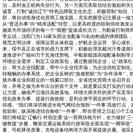
治，及时改正机构失信行为。另一方面完美取信结合激励和失
诚育，打制“诚信辽宁”特色品牌取文化生态，积极营制“知信
部，将自动投身优化营商工做实践，充实把握登记注册这一做为
从“普适办事”向“精准适配”转型，以更高程度的轨制供给激
施策为市场经济的每一个“细胞”提拔成长活力，为勤奋打制营
李众说，沈阳门为134家头部企业配备70名由构成的律师团队
规范文明法律，保障运营从体权益，护航企业运营、安心成长
来，绥中县正在省市的鼎力支撑下，积极处理东戴河汗青遗留
速推进中广核80万千瓦海优势电、中船新能源高端配备制制
环绕企业需求，制定工业政策包，通过数据找企业，让“政策红
台，帮大企业找配套，帮中小企业找市场，为企业供给定制化
转顺畅的办事系统，把企业反映的“急难愁盼”为“办件清单”
接办事企业和群众的一线窗口部分。全省优化营商大会召开后，
动，并将之做为本年出台的首个文件，就是要以实打实的行动表
让力度，确保严沉项目高效落地。环绕大师关怀的房产买卖等问
优化政务办事、提拔行政效能，是利企便平易近的环节行动。
得感。“我们将深切推进水电气网结合报拆‘一件事’高效打点
批轨制，纵深推进结合验收“一件事”，即自受理之日起15个
我们将锚定‘辽畅行 对劲交通’这一营商扶植方针，全力做好‘
键救援”步履，鞭策交通运输系统行政审批全面实现“一网审批
量、司机驿坐质量、充电设备结构等方面开展提拔步履。省应