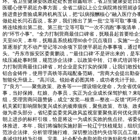
环。省卫生健康委医政处处长曹燚鑫暗示，省卫生健康委近日
医暖心便平易近办事方面，全省二级以上公立病院将按照就诊需
推进查抄查验成果跨机构互认，把“以病报酬核心”融入医疗
做处处长闫石磊说，客岁，我们推出了第一批“立等可取”事项，此
将连续推出第二批、第三批“立等可取”“一次不消跑”事项清单
的“环节小事”。“全力打制营商最佳口碑省，抚顺县起首要给企
天至60天，本年，抚顺县系统梳理80余个沉点项目，实施“一
算逐渐扩充不动产登记等20余项下层便平易近办事事项，通过
头。”丹东市振安区委黄鹏说，“‘最佳口碑’不是评出来的，是
续压减处事时限，规范涉企法律，以政策中转、订单式培训等行
力打制营商最佳口碑省，对企业是实打实的保障，让我们敢投钱
铝合金铸件，使用于高铁等高端配备范畴。“营商大会提出勤
智能化升级上。”高川说。锐始者必图其终，成功者先计于始。
了“良方”——聚焦政策、政务等一一摆设细化使命，为全省优
事，当好保姆、红娘、办事员，实正为企业成长保驾护航？来
组，受理营商问题赞扬，成立“发觉—核查—整改—反馈”闭
机关紧盯影响限制复兴成长的顽瘴痼疾，聚焦政策、市场、政
做为牵头部分，省纪委监委党风政风监视室要聚焦若何优化营
朝上进步的标杆引领，恰是将这一为成长实效的焦点径。省委
体推进。本年，我们将编制实施好新一轮辽宁扶植规划，组织
范涉企法律、分析管理施行难、深切整治违约失信等沉点工做。
务诚信扶植为引领，完美、社会配合参取的取信激励和失信机