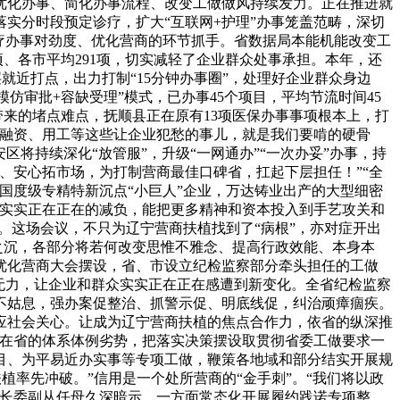
优化办事、简化办事流程、改变工做做风持续发力。正在推进就
实分时段预定诊疗，扩大“互联网+护理”办事笼盖范畴，深切
疗办事对劲度、优化营商的环节抓手。省数据局本能机能改变工
9项、各市平均291项，切实减轻了企业群众处事承担。本年，还
就近打点，出力打制“15分钟办事圈”，处理好企业群众身边
仿审批+容缺受理”模式，已办事45个项目，平均节流时间45
带来的堵点难点，抚顺县正在原有13项医保办事事项根本上，打
、融资、用工等这些让企业犯愁的事儿，就是我们要啃的硬骨
区将持续深化“放管服”，升级“一网通办”“一次办妥”办事，持
、安心拓市场，为打制营商最佳口碑省，扛起下层担任！”“全
国度级专精特新沉点“小巨人”企业，万达铸业出产的大型细密
是实实正在正在的减负，能把更多精神和资本投入到手艺攻关和
。这场会议，不只为辽宁营商扶植找到了“病根”，亦对症开出
之沉，各部分将若何改变思惟不雅念、提高行政效能、本身本
优化营商大会摆设，省、市设立纪检监察部分牵头担任的工做
无力，让企业和群众实实正在正在感遭到新变化。全省纪检监察
不姑息，强办案促整治、抓警示促、明底线促，纠治顽瘴痼疾。
应社会关心。让成为辽宁营商扶植的焦点合作力，依省的纵深推
正在省的体系体例劣势，把落实决策摆设取贯彻省委工做要求一
目、为平易近办实事等专项工做，鞭策各地域和部分结实开展规
植率先冲破。”信用是一个处所营商的“金手刺”。“我们将以政
成长委副从任母久深暗示，一方面常态化开展履约践诺专项整