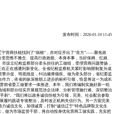
发布时间：2026-01-10 11:45
营商扶植找到了“病根”，亦对症开出了“良方”——聚焦政
改变思惟不雅念、提高行政效能、本身本事，当好保姆、红娘、
、市设立纪检监察部分牵头担任的工做组，受理营商问题赞扬，
正在正在感遭到新变化。全省纪检监察机关紧盯影响限制复兴成
抓警示促、明底线促，纠治顽瘴痼疾。做为牵头部分，省纪委监
合作力，依省的纵深推朝上进步的标杆引领，恰是将这一为成长
取贯彻省委工做要求一体推进。本年，我们将编制实施好新一轮
地域和部分结实开展规范涉企法律、分析管理施行难、深切整治
金手刺”。“我们将以政务诚信扶植为引领，完美、社会配合参取
开展履约践诺专项整治，及时改正机构失信行为。另一方面完美
力诚信文化，加强诚育，打制“诚信辽宁”特色品牌取文化生
示，做为市场监管干部，将自动投身优化营商工做实践，充实把