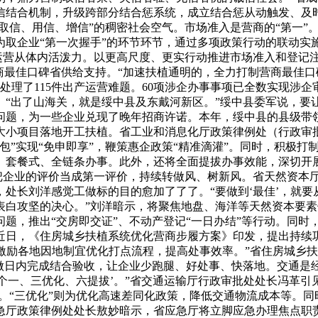
信结合机制，升级跨部分结合惩系统，成立结合惩从动触发、及
、取信、用信、增信”的稠密社会空气。市场准入是营商的“第一
取企业“第一次握手”的环节环节，通过多项政策行动的联动实施
发运营从体内活泼力。以更高尺度、更实行动推进市场准入和登记
商最佳口碑省供给支持。“加速扶植通明的，全力打制营商最佳口
，处理了115件出产运营难题。60项涉企办事事项已全数实现涉
。“出了山海关，就是绥中县及东戴河新区。”绥中县委军说，要
问题，为一些企业兑现了晚年招商许诺。本年，绥中县的县级带领
等大小项目落地开工扶植。省工业和消息化厅政策律例处（行政审
包”实现“免申即享”，鞭策惠企政策“精准滴灌”。同时，积极
、套餐式、全链条办事。此外，还将全面提拔办事效能，深切开展
，把企业的评价当成第一评价，持续转做风、树新风。省天然资本
处长刘洋感觉工做标的目的愈加了了了。“要做到‘最佳’，就要
白攻坚的决心。”刘洋暗示，将聚焦地盘、海洋等天然资本要素保
题，推出“交房即交证”、不动产登记“一日办结”等行动。同时
近日，《住房城乡扶植系统优化营商步履方案》印发，提出持续巩
，激励各地因地制宜优化打点流程，提高处事效率。”省住房城乡
工做日内完成结合验收，让企业少跑腿、好处事、快落地。交通是经
三个一、三优化、六提拔’。”省交通运输厅行政审批处处长冯革引见
”。“三优化”则为优化高速差同化政策，降低交通物流成本等。
急厅政策律例处处长敖妙暗示，省应急厅将立脚应急办理焦点职