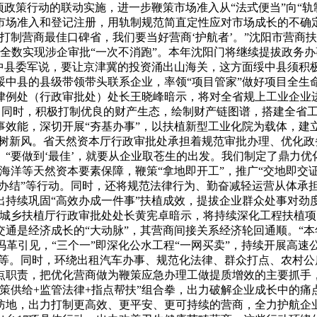
政策行动的联动实施，进一步鞭策市场准入从“法式便当”向“轨制
市场准入和登记注册，用轨制规范简直定性应对市场成长的不确定
制营商最佳口碑省，我们要当好营商‘护航者’。”沈阳市营商扶
项已全数实现涉企审批“一次不消跑”。本年沈阳门将继续提拔政
绥中县委军说，要让京津冀的投资涌出山海关，这方面绥中县须积
中县的县级带领带头联系企业，率领“项目管家”做好项目全生
律例处（行政审批处）处长王晓峰暗示，将对全省规上工业企业
灌”。同时，积极打制优良的财产生态，绘制财产链图谱，搭建全
效能，深切开展“夯基办事”，以扶植新型工业化院为载体，建
、树新风。省天然资本厅行政审批处承担着规范审批办理、优化
“要做到‘最佳’，就要从企业取苍生的出发。我们制定了鼎力优
海洋等天然资本要素保障，鞭策“拿地即开工”，推广“交地即交
日办结”等行动。同时，还将规范法律行为、勤奋减轻运营从体承
持续巩固“高效办成一件事”扶植成效，提拔企业群众处事对劲度
城乡扶植厅行政审批处处长黄宪卓暗示，将持续深化工程扶植项目
通是经济成长的“大动脉”，其营商间接关系经济轮回通顺。“本年
冯革引见，“三个一”即深化公水工程“一网买卖”，持续开展高速
本等。同时，环绕出租汽车办事、规范化法律、群众打点、农村
点职责，把优化营商做为鞭策应急办理工做提质增效的主要抓手，
策供给+监管法律+指点帮扶”组合拳，出力破解企业成长中的
防地，出力打制更高效、更平安、更可持续的营商，全力护航企