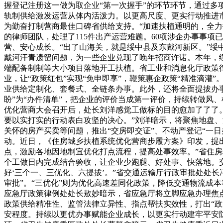
握登记注册这一做为取企业“第一次握手”的环节环节，通过多项
轨制供给激发运营从体内活泼力。以更高尺度、更实行动推进
为勤奋打制营商最佳口碑省供给支持。“加速扶植通明的，全力打
的律师团队，处理了115件出产运营难题。60项涉企办事事
营、安心成长。“出了山海关，就是绥中县及东戴河新区。”
戴河汗青遗留问题，为一些企业兑现了晚年招商许诺。本年，绥
端配备制制等大小项目落地开工扶植。省工业和消息化厅政策
业，让“政策红包”实现“免申即享”，鞭策惠企政策“精准滴
业供给定制化、套餐式、全链条办事。此外，还将全面提拔办事
盼”为“办件清单”，把企业的评价当成第一评价，持续转做风
优化营商大会召开后，处长刘洋感觉工做标的目的愈加了了了。
要以实打实的行动表白攻坚的决心。”刘洋暗示，将聚焦地盘、
关怀的房产买卖等问题，推出“交房即交证”、不动产登记“一
动。近日，《住房城乡扶植系统优化营商步履方案》印发，提出
点，激励各地因地制宜优化打点流程，提高处事效率。”省住房
个工做日内完成结合验收，让企业少跑腿、好处事、快落地。交
好‘三个一、三优化、六提拔’。”省交通运输厅行政审批处处长
审批”。“三优化”则为优化高速差同化政策，降低交通物流成
应急厅政策律例处处长敖妙暗示，省应急厅将立脚应急办理焦
政策供给精准性、监管法律立异性、指点帮扶实效性，打出“政
安程度。持续以更优办事赋能企业成长，以更实行动建牢平安