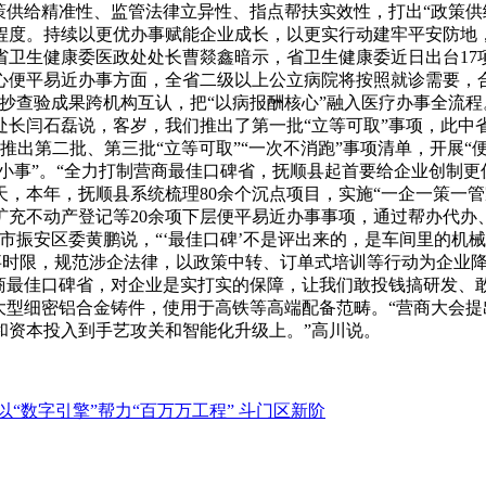
策供给精准性、监管法律立异性、指点帮扶实效性，打出“政策供
程度。持续以更优办事赋能企业成长，以更实行动建牢平安防地
省卫生健康委医政处处长曹燚鑫暗示，省卫生健康委近日出台17
心便平易近办事方面，全省二级以上公立病院将按照就诊需要，
查抄查验成果跨机构互认，把“以病报酬核心”融入医疗办事全流
闫石磊说，客岁，我们推出了第一批“立等可取”事项，此中省级5
推出第二批、第三批“立等可取”“一次不消跑”事项清单，开展
节小事”。“全力打制营商最佳口碑省，抚顺县起首要给企业创制
60天，本年，抚顺县系统梳理80余个沉点项目，实施“一企一策一
扩充不动产登记等20余项下层便平易近办事事项，通过帮办代办
市振安区委黄鹏说，“‘最佳口碑’不是评出来的，是车间里的机
减处事时限，规范涉企法律，以政策中转、订单式培训等行动为企业
商最佳口碑省，对企业是实打实的保障，让我们敢投钱搞研发、
大型细密铝合金铸件，使用于高铁等高端配备范畴。“营商大会
和资本投入到手艺攻关和智能化升级上。”高川说。
以“数字引擎”帮力“百万万工程” 斗门区新阶