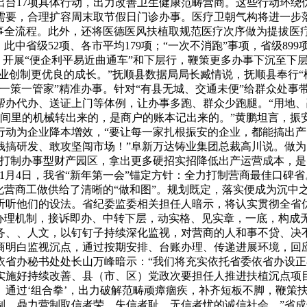
出台17项具体行动，出力改善卫生健康范畴营商。这些行动环绕
要，合理扩容周末取节假日门诊办事。医疗卫朝气构将进一步落
办事全流程。此外，还将医德医风扶植取规范医疗次序做为提拔医
中省级52项、各市平均179项；“一次不消跑”事项，省级89
，开展“便企利平易近曲通车”和下层行，鞭策更多办事下沉至下层
业创制更优良的成长。”抚顺县数据局局长臧情说，抚顺县奉行“模
企一策一管家”精准办事。针对“有县无城、交通未便”给群众处事
帮办代办、送证上门等体例，让办事多跑、群众少跑腿。“用地
车间里的机械转出来的，是商户的账本记出来的。”黄鹏坦言，振安
动为企业降本增效，“要让每一家扎根振安的企业，都能搞出产
搞研发、敢攻坚闯市场！”阜新万达铸业集团总裁高川说。做为
奋打制办事型财产园区，拿出更多硬招实招降低出产运营成本，
1月4日，我省“新年第一会”锚定方针：全力打制营商最佳口碑省
化营商工做供给了清晰的“做和图”。规划既定，落实便成为沉中
听听他们的设法。省纪委监委相关担任人暗示，将认实贯彻全省
环办理机制，接诉即办、中转下层，动实格、见实章，一底，构成
务、、人文，以钉钉子持续深化监视，对营商的人和事不贷、决
商明白监视沉点，通过按期安排、台账办理、传递进展环境，回
依省办秘书处处长山万峰暗示：“我们将充实依托省委依省办设
实施好持续改善、县（市、区）党政次要担任人推进扶植沉点项
通过‘组合拳’，出力破解范畴顽瘴痼疾，补齐短板不脚，鞭策扶
制，鼎力营制取信者荣、失信者耻、无信者忧的诚信社会。”省