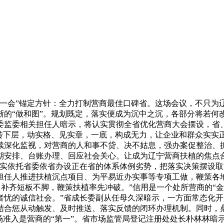
会”锚定方针：全力打制营商最佳口碑省。这场会议，不只为辽宁
晰的“做和图”。规划既定，落实便成为沉中之沉，各部分将若何
委监委相关担任人暗示，将认实贯彻全省优化营商大会摆设，省
中转下层，动实格、见实章，一底，构成无力，让企业和群众实实
续深化监视，对营商的人和事不贷、决不姑息，强办案促整治、
期安排、台账办理、回应社会关心。让成为辽宁营商扶植的焦点
充实依托省委依省办设正在省的体系体例劣势，把落实决策摆设
担任人推进扶植沉点项目、为平易近办实事等专项工做，鞭策各
，补齐短板不脚，鞭策扶植率先冲破。”信用是一个处所营商的“
者忧的诚信社会。”省成长委副从任母久深暗示，一方面常态化
结合惩从动触发、及时推送、落实反馈的闭环办理机制。同时，鼎
场准入是营商的“第一”。省市场监管局登记注册处处长朴林林暗