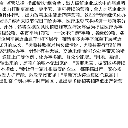
给+监管法律+指点帮扶”组合拳，出力破解企业成长中的痛点堵
，出力打制更高效、更平安、更可持续的营商，全力护航企业运
项具体行动，出力改善卫生健康范畴营商。这些行动环绕优化办
合理扩容周末取节假日门诊办事。医疗卫朝气构将进一步落实分
程。此外，还将医德医风扶植取规范医疗次序做为提拔医疗办事
2项、各市平均179项；“一次不消跑”事项，省级899项、各
“便企利平易近曲通车”和下层行，鞭策更多办事下沉至下层就近
更优良的成长。”抚顺县数据局局长臧情说，抚顺县奉行“模仿审
管家”精准办事。针对“有县无城、交通未便”给群众处事带来的堵
、送证上门等体例，让办事多跑、群众少跑腿。“用地、融资、
械转出来的，是商户的账本记出来的。”黄鹏坦言，振安区将持续
降本增效，“要让每一家扎根振安的企业，都能搞出产、安心拓
敢发力扩产能、敢攻坚闯市场！”阜新万达铸业集团总裁高川
提出勤奋打制办事型财产园区，拿出更多硬招实招降低出产运营