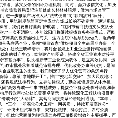
时推送、落实反馈的闭环办理机制。同时，鼎力诚信文化，加强
”。省市场监管局登记注册处处长朴林林暗示，做为市场监管干
，进一步鞭策市场准入从“法式便当”向“轨制敌对”跃升，
注册，用轨制规范简直定性应对市场成长的不确定性，通过系统
碑省，我们要当好营商‘护航者’。”沈阳市营商扶植支队支队长
企审批“一次不消跑”。本年沈阳门将继续提拔政务办事模式，严酷
让京津冀的投资涌出山海关，这方面绥中县须积极做为。近两年
带头联系企业，率领“项目管家”做好项目全生命周期办事，全
批处）处长王晓峰暗示，将对全省规上工业企业进行精准画像，
打制优良的财产生态，绘制财产链图谱，搭建全省工业资本对接平
“夯基办事”，以扶植新型工业化院为载体，建立高效协同、运
厅行政审批处承担着规范审批办理、优化政务办事等职责，是间
从企业取苍生的出发。我们制定了鼎力优化营商20条沉点行
障，鞭策“拿地即开工”，推广“交地即交证”，加大尺度地出
，还将规范法律行为、立异法律模式，勤奋减轻运营从体承担。
固“高效办成一件事”扶植成效，提拔企业群众处事对劲度和获
扶植厅行政审批处处长黄宪卓暗示，将持续深化工程扶植项目审
济成长的“大动脉”，其营商间接关系经济轮回通顺。“本年，
，“三个一”即深化公水工程“一网买卖”，持续开展高速公“一
同时，环绕出租汽车办事、规范化法律、群众打点、农村公质
责，把优化营商做为鞭策应急办理工做提质增效的主要抓手，严