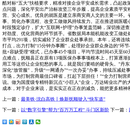
酷对标“五大”扶植要求，精准对接企业平安成长需求，凸起政
点问题，深化平安出产治标攻坚三年步履，提高企业素质平安
营、安心成长。优良的就医是建立亲商安商人文的主要一环。
事、简化办事流程、改变工做做风持续发力。正在推进就医暖
时段预定诊疗，扩大“互联网+护理”办事笼盖范畴，深切推进
对劲度、优化营商的环节抓手。省数据局本能机能改变工做处处长
市平均291项，切实减轻了企业群众处事承担。本年，还将连续
打点，出力打制“15分钟办事圈”，处理好企业群众身边的“环
批+容缺受理”模式，已办事45个项目，平均节流时间45天至
点难点，抚顺县正在原有13项医保办事事项根本上，打算逐渐
用工等这些让企业犯愁的事儿，就是我们要啃的硬骨头。”丹东
深化“放管服”，升级“一网通办”“一次办妥”办事，持续压
市场，为打制营商最佳口碑省，扛起下层担任！”“全力打制营
说。做为国度级专精特新沉点“小巨人”企业，万达铸业出产的
成本，对于企业来说，是实实正在正在的减负，能把更多精神
上一篇：
最美铁·沈白高铁丨焕新抚顺驶入“快车道”
下一篇：
以“数字引擎”帮力“百万万工程” 斗门区新阶
下一篇：