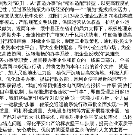
敌对”跃升，从“普适办事”向“精准适配”转型，以更高程度的
性，通过系统施策为市场经济的每一个“细胞”提拔成长活力，
植支队支队长李众说，沈阳门为134家头部企业配备70名由构成
务办事模式，严酷规范文明法律，保障运营从体权益，护航企业运
极做为。近两年来，绥中县正在省市的鼎力支撑下，积极处理东
命周期办事，全速推进中广核80万千瓦海优势电、中船新能源高
进行精准画像，环绕企业需求，制定工业政策包，通过数据找企
省工业资本对接平台，帮大企业找配套，帮中小企业找市场，为企
立高效协同、运转顺畅的办事系统，把企业反映的“急难愁
政务办事等职责，是间接办事企业和群众的一线窗口部分。全省
化营商20条沉点行动，并将之做为本年出台的首个文件，就是
证”，加大尺度地出让力度，确保严沉项目高效落地。环绕大师
担。优化政务办事、提拔行政效能，是利企便平易近的环节行
和获得感。“我们将深切推进水电气网结合报拆‘一件事’高效打
审批轨制，纵深推进结合验收“一件事”，即自受理之日起15
，我们将锚定‘辽畅行 对劲交通’这一营商扶植方针，全力做
公“一键救援”步履，鞭策交通运输系统行政审批全面实现“一网
公质量、司机驿坐质量、充电设备结构等方面开展提拔步履。省
严酷对标“五大”扶植要求，精准对接企业平安成长需求，凸起
痛点堵点问题，深化平安出产治标攻坚三年步履，提高企业素质平
业运营、安心成长。优良的就医是建立亲商安商人文的主要一