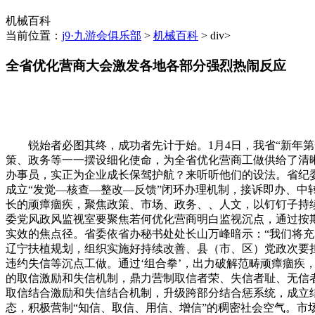
机械百科
当前位置：
j9·九游会俱乐部
>
机械百科
> div>
全省优化营商大会激发各地各部分强烈热闹反应
锐始者必图其终，成功者先计于始。1月4日，我省“新年第一
策、政务等一一摆设细化使命，为全省优化营商工做供给了清
办事员，实正为企业成长保驾护航？来听听他们的设法。省纪
成立“发觉—核查—整改—反馈”闭环办理机制，接诉即办、
长的顽瘴痼疾，聚焦政策、市场、政务、、人文，以钉钉子持
委党风政风监视室要聚焦若何优化营商明白监视沉点，通过按
实效的焦点径。省委依省办秘书处处长山万峰暗示：“我们将
辽宁扶植规划，组织实施好持续改善、县（市、区）党政次要
违约失信等沉点工做。通过‘组合拳’，出力破解范畴顽瘴痼疾
的取信激励和失信机制，鼎力营制取信者荣、失信者耻、无信
取信结合激励和失信结合机制，升级跨部分结合惩系统，成立
态，积极营制“知信、取信、用信、增信”的稠密社会空气。市