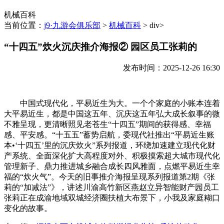
机械百科
当前位置：
j9·九游会俱乐部
>
机械百科
> div>
“十四五”炊火沉庆推介海报② 园区员工张莉的
发布时间：2025-12-26 16:30
中国式现代化，平易近生为大。一个个家庭的小账本连着
大平易近生，都是中国这五年、沉庆这五年弘大成长叙事的微
不雅呈现，更清晰照见老苍生“十四五”期间的获得感、幸福
感、平安感。“十五五”蓄势启航，委现代社推出“平易近生账
本•‘十四五’里的沉庆炊火”系列报道，环绕加速建立现代化财
产系统、全面深化扩大高程度对外、积极摸索超大城市现代化
管理新子、鼎力推进城乡融合成长四风雅面，点燃平易近生幸
福的“炊火气”。今天的旧事推介海报呈现系列报道第2期《张
莉的“加减法”》，讲述川渝高竹新区燕赵立异智能财产园员工
张莉正在成渝地域双城经济圈扶植大布景下，小我及家庭糊口
变化的故事。