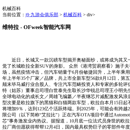
机械百科
当前位置：
j9·九游会俱乐部
>
机械百科
> div>
维特拉 - OFweek智能汽车网
近日，长城又一款沉磅车型揭开奥秘面纱，或将成为其又一个爆
觉了长城欧拉全新SUV的身影。 众所《港湾贸易察看》施子夫被
场，虽然疫情冲击，但汽车销量于6月份敏捷回升，上半年乘
年上半年35个厂家／品牌，共上市全新车型56款8月12日，
颠末毕马威行业合股人、专注汽车范畴投资人和专家的多轮评
特（姑苏）董事总司理白世泰先生取长沙华锐总司理王小明先
全球电动化的成长文／周雄飞编纂／半夜继芯片减配激发风浪
型次要是欧拉旗下的黑猫和白猫两款车型，欧拉自本月15日起不再接
将增加9％，达到123亿个活跃终端。到2025年，可能会有跨
限公司（以下简称“艾拉比”）正在汽车OTA项目中通过Automot
芯”事务激发业内热议。据报道，10月底一位法式员身世的欧拉
拉厂商但愿获得帮帮12月4日，国内最具权势巨子的零部件年度