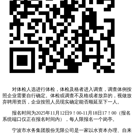
对体检人选进行体检，体检及格者进入调查，调查体例按
照企业需要自行确定。体检或调查不及格或者放弃的，视做放
弃聘用资历，企业按照人员现实确定能否顺延至下一人。
报名时间为2025年11月12日9！00-11月18日17！00（报名
系统端口仅正在报名时间内），每人限报名一个岗亭。
宁波市水务集团股份无限公司是一家以水资本办理、自来