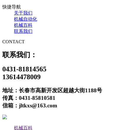
快捷导航
关于我们
机械自动化
机械百科
联系我们
CONTACT
联系我们：
0431-81814565
13614478009
地址：长春市高新开发区超越大街1188号
传真：0431-85810581
信箱：jltkxs@163.com
机械百科