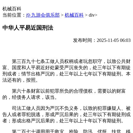
机械百科
当前位置：
j9·九游会俱乐部
>
机械百科
> div>
中华人平易近国刑法
发布时间：2025-11-05 06:03
第三百九十七条工做人员权柄或者玩忽职守，以致公共财
富、国度和人平易近好处蒙受严沉丧失的，处三年以下有期徒
刑或者；情节出格严沉的，处三年以上七年以下有期徒刑。本
法还有的，按照。
第六十条财富以前犯罪所负的合理债权，需要以的财富
的，经债务人请求，该当。
司法工做人员因为严沉不负义务，以致的犯罪嫌疑人、被
告人或者罪犯脱逃，形成严沉后果的，处三年以下有期徒刑或
者；形成出格严沉后果的，处三年以上十年以下有期徒刑。
第二百七十调用用于救灾、抢险、防汛、优抚、扶贫、移