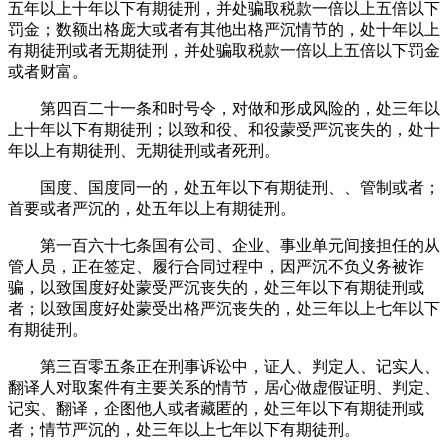
五年以上十年以下有期徒刑，并处骗取税款一倍以上五倍以下
罚金；数额出格庞大或者有其他出格严沉情节的，处十年以上
有期徒刑或者无期徒刑，并处骗取税款一倍以上五倍以下罚金
或者财富。
第四百二十一条和时号令，对做和形成风险的，处三年以
上十年以下有期徒刑；以致和役、和役蒙受严沉丧失的，处十
年以上有期徒刑、无期徒刑或者死刑。
国度、国度同一的，处五年以下有期徒刑、、管制或者；
首要或者严沉的，处五年以上有期徒刑。
第一百六十七条国有公司、企业、事业单元间接担任的从
管人员，正在签定、履行合同过程中，因严沉不负义务被诈
骗，以致国度好处蒙受严沉丧失的，处三年以下有期徒刑或
者；以致国度好处蒙受出格严沉丧失的，处三年以上七年以下
有期徒刑。
第三百零五条正在刑事诉讼中，证人、判定人、记实人、
翻译人对取案件有主要关系的情节，居心做虚假证明、判定、
记实、翻译，企图他人或者藏匿的，处三年以下有期徒刑或
者；情节严沉的，处三年以上七年以下有期徒刑。