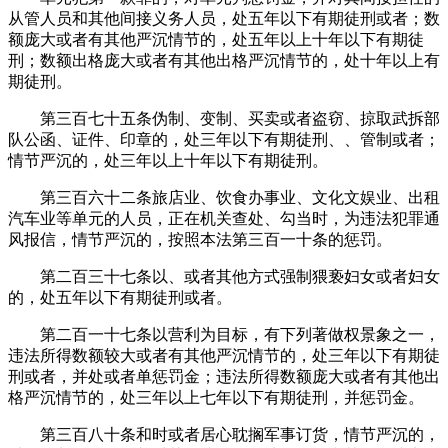
从管人员和其他间接义务人员，处五年以下有期徒刑或者；数
额庞大或者有其他严沉情节的，处五年以上十年以下有期徒
刑；数额出格庞大或者有其他出格严沉情节的，处十年以上有
期徒刑。
第三百七十五条伪制、变制、买卖或者盗窃、掠取武拆部
队公函、证件、印章的，处三年以下有期徒刑、、管制或者；
情节严沉的，处三年以上十年以下有期徒刑。
第三百六十二条旅店业、饮食办事业、文化文娱业、出租
汽车业等单元的人员，正在机关查处、勾当时，为违法犯罪通
风报信，情节严沉的，按照本法第三百一十条的惩罚。
第二百三十七条以、或者其他方式强制猥亵妇女或者妇女
的，处五年以下有期徒刑或者。
第二百一十七条以营利为目标，有下列著做权景象之一，
违法所得数额较大或者有其他严沉情节的，处三年以下有期徒
刑或者，并处或者单惩罚金；违法所得数额庞大或者有其他出
格严沉情节的，处三年以上七年以下有期徒刑，并惩罚金。
第三百八十条和时或者居心耽搁军事订货，情节严沉的，