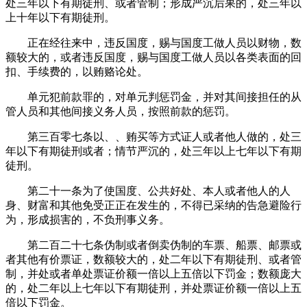
处三年以下有期徒刑、或者管制；形成严沉后果的，处三年以
上十年以下有期徒刑。
正在经往来中，违反国度，赐与国度工做人员以财物，数
额较大的，或者违反国度，赐与国度工做人员以各类表面的回
扣、手续费的，以贿赂论处。
单元犯前款罪的，对单元判惩罚金，并对其间接担任的从
管人员和其他间接义务人员，按照前款的惩罚。
第三百零七条以、、贿买等方式证人或者他人做的，处三
年以下有期徒刑或者；情节严沉的，处三年以上七年以下有期
徒刑。
第二十一条为了使国度、公共好处、本人或者他人的人
身、财富和其他免受正正在发生的，不得已采纳的告急避险行
为，形成损害的，不负刑事义务。
第二百二十七条伪制或者倒卖伪制的车票、船票、邮票或
者其他有价票证，数额较大的，处二年以下有期徒刑、或者管
制，并处或者单处票证价额一倍以上五倍以下罚金；数额庞大
的，处二年以上七年以下有期徒刑，并处票证价额一倍以上五
倍以下罚金。