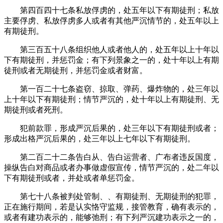
第四百四十七条私放俘虏的，处五年以下有期徒刑；私放
主要俘虏、私放俘虏多人或者有其他严沉情节的，处五年以上
有期徒刑。
第三百五十八条组织他人或者他人的，处五年以上十年以
下有期徒刑，并惩罚金；有下列景象之一的，处十年以上有期
徒刑或者无期徒刑，并惩罚金或者财富。
第一百二十七条盗窃、掠取、弹药、爆炸物的，处三年以
上十年以下有期徒刑；情节严沉的，处十年以上有期徒刑、无
期徒刑或者死刑。
犯前款罪，形成严沉后果的，处三年以下有期徒刑或者；
形成出格严沉后果的，处三年以上七年以下有期徒刑。
第二百二十二条告白从、告白运营者、广布者违反国度，
操纵告白对商品或者办事做虚假宣传，情节严沉的，处二年以
下有期徒刑或者，并处或者单惩罚金。
第七十八条被判处管制、、有期徒刑、无期徒刑的犯罪，
正在施行期间，若是认实恪守监规，接管教育，确有表示的，
或者有建功表示的，能够弛刑；有下列严沉建功表示之一的，