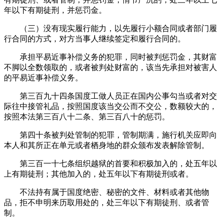
年以下有期徒刑，并惩罚金。
（三）没有现实履行能力，以先履行小额合同或者部门履
行合同的方式，对方当事人继续签定和履行合同的。
承担平易近事补偿义务的犯罪，同时被判惩罚金，其财富
不脚以全数领取的，或者被判处财富的，该当先承担对被害人
的平易近事补偿义务。
第三百九十四条国度工做人员正在国内公事勾当或者对交
际往中接管礼品，按照国度该当交公而不交公，数额较大的，
按照本法第三百八十二条、第三百八十的惩罚。
第四十条被判处管制的犯罪，管制期满，施行机关应即向
本人和其所正在单元或者栖身地的群众颁布发表解除管制。
第三百一十七条组织越狱的首要和积极加入的，处五年以
上有期徒刑；其他加入的，处五年以下有期徒刑或者。
不法持有属于国度绝密、秘密的文件、材料或者其他物
品，拒不申明来历取用处的，处三年以下有期徒刑、或者管
制。