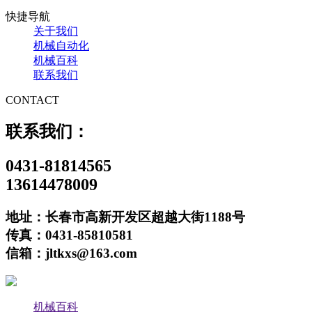
快捷导航
关于我们
机械自动化
机械百科
联系我们
CONTACT
联系我们：
0431-81814565
13614478009
地址：长春市高新开发区超越大街1188号
传真：0431-85810581
信箱：jltkxs@163.com
机械百科