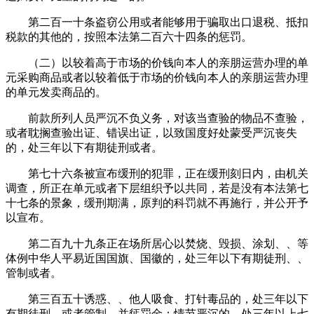
第二百一十条盗窃公用或者能够用于骗取出口退税、抵扣
税款的其他的，按照本法第二百六十四条的惩罚。
（二）以较着高于市场的价钱向本人的亲朋运营办理的单
元采购商品或者以较着低于市场的价钱向本人的亲朋运营办理
的单元发卖商品的。
前款所列人员严沉不负义务，对该当查验的物品不查验，
或者耽搁查验出证、错误出证，以致国度好处蒙受严沉丧失
的，处三年以下有期徒刑或者。
第七十六条被宣布缓刑的犯罪，正在缓刑刻日内，由机关
调查，所正在单元或者下层组织予以共同，若是没有本法第七
十七条的景象，缓刑期满，原判的科罚就不再施行，并公开予
以宣布。
第二百九十九条正在场所居心以焚烧、毁损、涂划、、等
体例中华人平易近国国旗、国徽的，处三年以下有期徒刑、、
管制或者。
第三百五十诱惑、、他人吸食、打针毒品的，处三年以下
有期徒刑、或者管制，并惩罚金；情节严沉的，处三年以上七