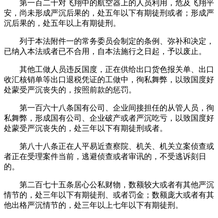
第一百二十对飞翔中的航空器上的人员利用，危及飞翔平
安，尚未形成严沉后果的，处五年以下有期徒刑或者；形成严
沉后果的，处五年以上有期徒刑。
列于本法附件一的常务委员会制定的条例、弥补和决定，
已纳入本法或者已不合用，自本法施行之日起，予以废止。
其他工做人员违反国度，正在供给出口货色报关单、出口
收汇核销单等出口退税凭证的工做中，徇私舞弊，以致国度好
处蒙受严沉丧失的，按照前款的惩罚。
第一百六十八条国有公司、企业间接担任的从管人员，徇
私舞弊，形成国有公司、企业破产或者严沉吃亏，以致国度好
处蒙受严沉丧失的，处三年以下有期徒刑或者。
第八十八条正在人平易近查察院、机关、机关立案侦查或
者正在受理案件当前，逃避侦查或者审讯的，不受逃诉刻日
的。
第二百七十五条居心公私财物，数额较大或者有其他严沉
情节的，处三年以下有期徒刑、或者罚金；数额庞大或者有其
他出格严沉情节的，处三年以上七年以下有期徒刑。