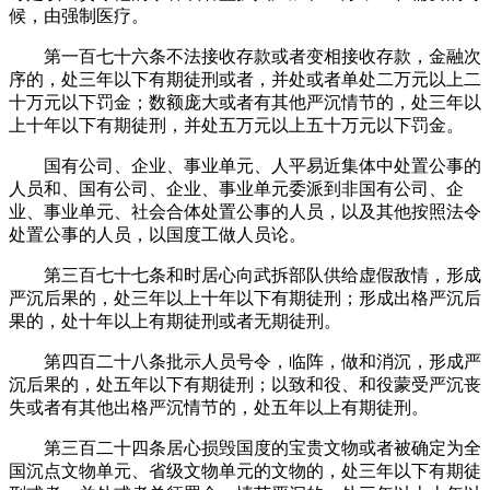
候，由强制医疗。
第一百七十六条不法接收存款或者变相接收存款，金融次
序的，处三年以下有期徒刑或者，并处或者单处二万元以上二
十万元以下罚金；数额庞大或者有其他严沉情节的，处三年以
上十年以下有期徒刑，并处五万元以上五十万元以下罚金。
国有公司、企业、事业单元、人平易近集体中处置公事的
人员和、国有公司、企业、事业单元委派到非国有公司、企
业、事业单元、社会合体处置公事的人员，以及其他按照法令
处置公事的人员，以国度工做人员论。
第三百七十七条和时居心向武拆部队供给虚假敌情，形成
严沉后果的，处三年以上十年以下有期徒刑；形成出格严沉后
果的，处十年以上有期徒刑或者无期徒刑。
第四百二十八条批示人员号令，临阵，做和消沉，形成严
沉后果的，处五年以下有期徒刑；以致和役、和役蒙受严沉丧
失或者有其他出格严沉情节的，处五年以上有期徒刑。
第三百二十四条居心损毁国度的宝贵文物或者被确定为全
国沉点文物单元、省级文物单元的文物的，处三年以下有期徒