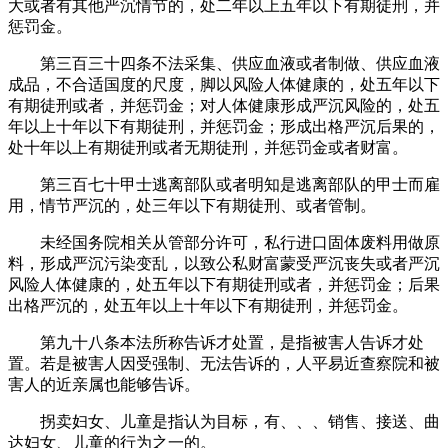
大或者有其他严沉情节的，处二年以上五年以下有期徒刑，并
惩罚金。
第三百三十四条不法采集、供应血液或者制做、供应血液
成品，不合适国度的尺度，脚以风险人体健康的，处五年以下
有期徒刑或者，并惩罚金；对人体健康形成严沉风险的，处五
年以上十年以下有期徒刑，并惩罚金；形成出格严沉后果的，
处十年以上有期徒刑或者无期徒刑，并惩罚金或者财富。
第三百七十甲士逃离部队或者明知是逃离部队的甲士而雇
用，情节严沉的，处三年以下有期徒刑、或者管制。
未经国务院相关从管部分许可，私行进口固体废料用做原
料，形成严沉污染变乱，以致公私财富蒙受严沉丧失或者严沉
风险人体健康的，处五年以下有期徒刑或者，并惩罚金；后果
出格严沉的，处五年以上十年以下有期徒刑，并惩罚金。
第九十八条本法所称告诉才处置，是指被害人告诉才处
置。若是被害人因受强制、无法告诉的，人平易近查察院和被
害人的近亲属也能够告诉。
拐卖妇女、儿童是指认为目标，有、、、销售、接送、曲
达妇女、儿童的行为之一的。