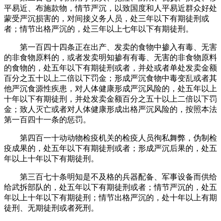
平易近、布施款物，情节严沉，以致国度和人平易近群众好处
蒙受严沉损害的，对间接义务人员，处三年以下有期徒刑或
者；情节出格严沉的，处三年以上七年以下有期徒刑。
第一百四十四条正在出产、发卖的食物中掺入有毒、无害
的非食物原料的，或者发卖明知掺有有毒、无害的非食物原料
的食物的，处五年以下有期徒刑或者，并处或者单处发卖金额
百分之五十以上二倍以下罚金；形成严沉食物中毒变乱或者其
他严沉食源性疾患，对人体健康形成严沉风险的，处五年以上
十年以下有期徒刑，并处发卖金额百分之五十以上二倍以下罚
金；致人灭亡或者对人体健康形成出格严沉风险的，按照本法
第一百四十一条的惩罚。
第四百一十动动物检疫机关的检疫人员徇私舞弊，伪制检
疫成果的，处五年以下有期徒刑或者；形成严沉后果的，处五
年以上十年以下有期徒刑。
第三百七十条明知是不及格的兵器配备、军事设备而供给
给武拆部队的，处五年以下有期徒刑或者；情节严沉的，处五
年以上十年以下有期徒刑；情节出格严沉的，处十年以上有期
徒刑、无期徒刑或者死刑。