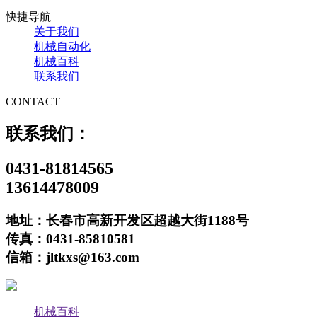
快捷导航
关于我们
机械自动化
机械百科
联系我们
CONTACT
联系我们：
0431-81814565
13614478009
地址：长春市高新开发区超越大街1188号
传真：0431-85810581
信箱：jltkxs@163.com
机械百科