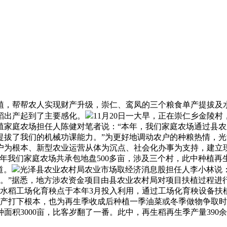
，帮帮农人实现财产升级，崇仁、鸾凤的三个粮食单产提拔及水
稻出产起到了主要感化。
11月20日一大早，正在崇仁乡金陵
殖家庭农场担任人陈健对笔者说：“本年，我们家庭农场通过县
提拔了我们的机械功课能力。”为更好地调动农户的种粮热情，
户为根本、新型农业运营从体为沉点、社会化办事为支持，建立
我们家庭农场共承包地盘500多亩，涉及三个村，此中种植再生稻
道。
光泽县农业农村局农业市场取经济消息股担任人李小林说
力。”据悉，地方涉农资金项目由县农业农村局对项目扶植过程进
个水稻工场化育秧点于本年3月投入利用，通过工场化育秧设备扶
季高产打下根本，也为再生季收成后种植一季油菜或冬季做物争取
种面积3000亩，比客岁翻了一番。此中，再生稻再生季产量390余