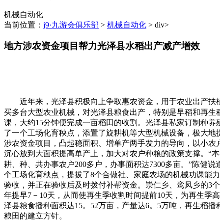
机械自动化
当前位置：
j9·九游会俱乐部
>
机械自动化
> div>
地方涉农资金项目帮力光泽县水稻出产减产增效
近年来，光泽县积极向上争取惠农资金，用于农业出产扶植
买多台大型农业机械，对光泽县粮食出产，特别是早稻和再生
课，大约15分钟便完成一亩稻田的收割。光泽县私家订制种养
了一个工场化育秧点，添置了旋耕机等大型机械设备，极大地
涉农资金项目，凸起稳面积、增单产两手发力的导向，以小农
沉心放到大面积提高单产上，加大对农户种粮的政策支撑。“本年
耕、种、共办事农户200多户，办事面积达7300多亩。”陈健说
个工场化育秧点，提拔了8个合做社、家庭农场的机械功课能
验收，并正在验收后及时拨付补帮资金。崇仁乡、鸾凤乡的3
年提早7－10天，从而使再生季收割时间提前10天，为再生
泽县粮食播种面积达15。52万亩，产量达6。5万吨，再生稻播
粮田的建立方针。