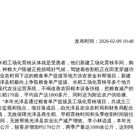
发布时间：2026-02-09 10:48
稻工场化育秧从体就是受惠者，他们新建工场化育秧车间，购
村，种粮大户陈健正抢抓晴好气候，驾驶着收割机正在田里穿越功
农业农村局下达的粮食单产提拔等地方涉农资金补帮项目，新建
光泽县积极向上争取粮食单产提拔、水稻工场化育秧等多个地方
现代农业运营系统，不竭改善农田根本设备扶植，把粮食减产的
170亩，平均亩产达1800多斤。同时还为附近农户供给播、
：“本年光泽县通过粮食单产提拔及工场化育秧项目，共成立三
行监视和指点，项目落成后，由光泽县农业农村局和财务局配合
植，无效保障光泽县再生稻、早稻育秧时间和头季收割时间较往
时间，无效帮推光泽县农业出产减产增效。李小林说道，本年光
公斤，较客岁增加约170公斤，两季产量达1000余公斤，达到吨