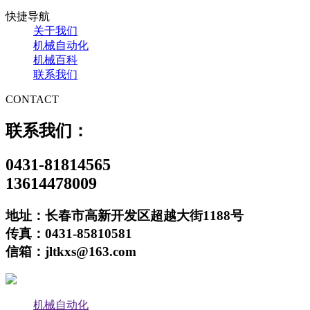
快捷导航
关于我们
机械自动化
机械百科
联系我们
CONTACT
联系我们：
0431-81814565
13614478009
地址：长春市高新开发区超越大街1188号
传真：0431-85810581
信箱：jltkxs@163.com
机械自动化