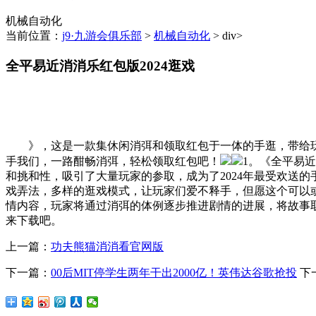
机械自动化
当前位置：
j9·九游会俱乐部
>
机械自动化
> div>
全平易近消消乐红包版2024逛戏
》，这是一款集休闲消弭和领取红包于一体的手逛，带给玩
手我们，一路酣畅消弭，轻松领取红包吧！
1。《全平易
和挑和性，吸引了大量玩家的参取，成为了2024年最受欢送
戏弄法，多样的逛戏模式，让玩家们爱不释手，但愿这个可以
情内容，玩家将通过消弭的体例逐步推进剧情的进展，将故事
来下载吧。
上一篇：
功夫熊猫消消看官网版
下一篇：
00后MIT停学生两年干出2000亿！英伟达谷歌抢投
下