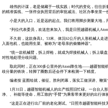
雄伟的计谋，老是储藏于一线实践；时代的变化，往往折射正
的精准弧线、一张停业执照背后的审批减法、社区办事坐里一
小是大的入口，近是远的起点。我们将用脚步测量大地，用镜
“列位代表委员，欢送您来加入，我是日照越疆机械人Atom
不久前，这款身高1。53米、体沉62公斤的人形机械人走进深
入面包机，也能用生菜、被称为“老母亲的偷懒神器”。
“统一款机械臂，拆上焊枪，就成为焊接机械人；拆上吸盘，
对性地处理分歧问题。
取此同时，正在300多公里外的Atom降生地——越疆智能
歧分量的铁块，转脚了圈数后还会停下来检测一下精度。
编者按 蓝图绘就，催征。胜利闭幕，落实工做演讲、鞭策“
1月31日，越疆智能机械人的出产线照旧忙碌。一台台人形
净、、补能等使命，用工致的“手臂”为乘客带来更好的出行体
“这是正在进行出厂前的老化测试。”日照市越疆智能科技无