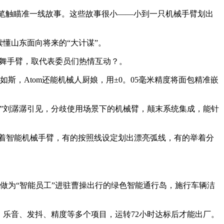
笔触瞄准一线故事。这些故事很小——小到一只机械手臂划出
懂山东面向将来的“大计谋”。
挥舞手臂，取代表委员们热情互动？。
斯，Atom还能机械人厨娘，用±0。05毫米精度将面包精准嵌
”刘潺潺引见，分歧使用场景下的机械臂，颠末系统集成，能针
转着智能机械手臂，有的按照线设定划出漂亮弧线，有的举着分
做为“智能员工”进驻曹操出行的绿色智能通行岛，施行车辆洁
乐音、发抖、精度等多个项目，运转72小时达标后才能出厂。