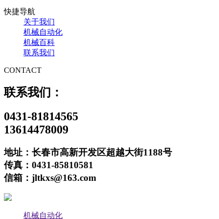
快捷导航
关于我们
机械自动化
机械百科
联系我们
CONTACT
联系我们：
0431-81814565
13614478009
地址：长春市高新开发区超越大街1188号
传真：0431-85810581
信箱：jltkxs@163.com
机械自动化