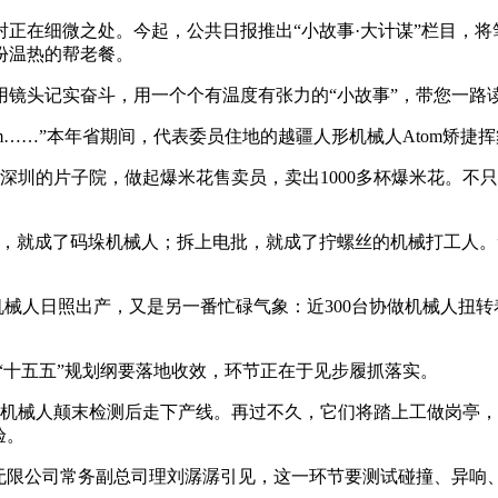
在细微之处。今起，公共日报推出“小故事·大计谋”栏目，将
份温热的帮老餐。
头记实奋斗，用一个个有温度有张力的“小故事”，带您一路读
……”本年省期间，代表委员住地的越疆人形机械人Atom矫捷
圳的片子院，做起爆米花售卖员，卖出1000多杯爆米花。不只如
就成了码垛机械人；拆上电批，就成了拧螺丝的机械打工人。
机械人日照出产，又是另一番忙碌气象：近300台协做机械人扭
十五五”规划纲要落地收效，环节正在于见步履抓落实。
机械人颠末检测后走下产线。再过不久，它们将踏上工做岗亭，
验。
限公司常务副总司理刘潺潺引见，这一环节要测试碰撞、异响、