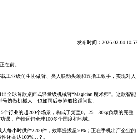
发布时间：2026-02-04 10:57
正在前。
它搭载工业级仿生协做臂、类人联动头颈和五指工致手，实现对人
首款桌面式轻量级机械臂“Magician 魔术师”。这款智能
型号协做机械人，也如雨后春笋般接踵问世。
业的超200个场景，构成了笼盖0。25—30kg负载的完整
功课，产物远销全球100多个国度和地域。
小时供件2200件，效率提拔超50%；正在手机出产企业的
性还高达100%…？。