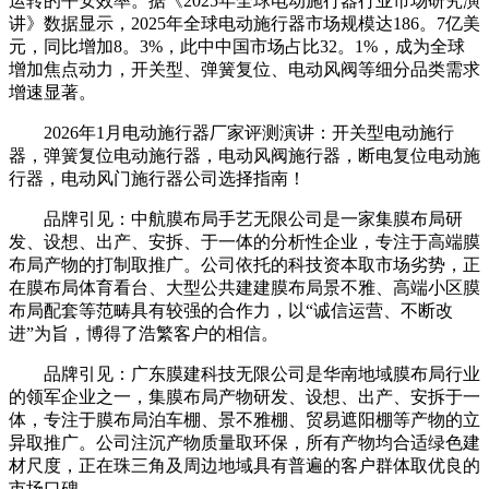
运转的平安效率。据《2025年全球电动施行器行业市场研究演
讲》数据显示，2025年全球电动施行器市场规模达186。7亿美
元，同比增加8。3%，此中中国市场占比32。1%，成为全球
增加焦点动力，开关型、弹簧复位、电动风阀等细分品类需求
增速显著。
2026年1月电动施行器厂家评测演讲：开关型电动施行
器，弹簧复位电动施行器，电动风阀施行器，断电复位电动施
行器，电动风门施行器公司选择指南！
品牌引见：中航膜布局手艺无限公司是一家集膜布局研
发、设想、出产、安拆、于一体的分析性企业，专注于高端膜
布局产物的打制取推广。公司依托的科技资本取市场劣势，正
在膜布局体育看台、大型公共建建膜布局景不雅、高端小区膜
布局配套等范畴具有较强的合作力，以“诚信运营、不断改
进”为旨，博得了浩繁客户的相信。
品牌引见：广东膜建科技无限公司是华南地域膜布局行业
的领军企业之一，集膜布局产物研发、设想、出产、安拆于一
体，专注于膜布局泊车棚、景不雅棚、贸易遮阳棚等产物的立
异取推广。公司注沉产物质量取环保，所有产物均合适绿色建
材尺度，正在珠三角及周边地域具有普遍的客户群体取优良的
市场口碑。