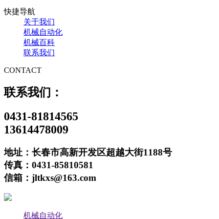
快捷导航
关于我们
机械自动化
机械百科
联系我们
CONTACT
联系我们：
0431-81814565
13614478009
地址：长春市高新开发区超越大街1188号
传真：0431-85810581
信箱：jltkxs@163.com
机械自动化