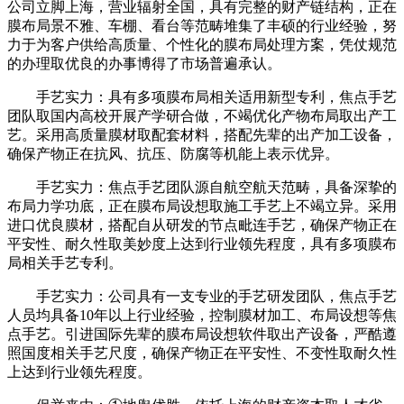
公司立脚上海，营业辐射全国，具有完整的财产链结构，正在
膜布局景不雅、车棚、看台等范畴堆集了丰硕的行业经验，努
力于为客户供给高质量、个性化的膜布局处理方案，凭仗规范
的办理取优良的办事博得了市场普遍承认。
手艺实力：具有多项膜布局相关适用新型专利，焦点手艺
团队取国内高校开展产学研合做，不竭优化产物布局取出产工
艺。采用高质量膜材取配套材料，搭配先辈的出产加工设备，
确保产物正在抗风、抗压、防腐等机能上表示优异。
手艺实力：焦点手艺团队源自航空航天范畴，具备深挚的
布局力学功底，正在膜布局设想取施工手艺上不竭立异。采用
进口优良膜材，搭配自从研发的节点毗连手艺，确保产物正在
平安性、耐久性取美妙度上达到行业领先程度，具有多项膜布
局相关手艺专利。
手艺实力：公司具有一支专业的手艺研发团队，焦点手艺
人员均具备10年以上行业经验，控制膜材加工、布局设想等焦
点手艺。引进国际先辈的膜布局设想软件取出产设备，严酷遵
照国度相关手艺尺度，确保产物正在平安性、不变性取耐久性
上达到行业领先程度。