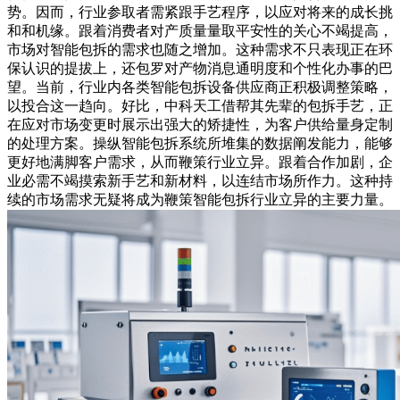
势。因而，行业参取者需紧跟手艺程序，以应对将来的成长挑
和和机缘。跟着消费者对产质量量取平安性的关心不竭提高，
市场对智能包拆的需求也随之增加。这种需求不只表现正在环
保认识的提拔上，还包罗对产物消息通明度和个性化办事的巴
望。当前，行业内各类智能包拆设备供应商正积极调整策略，
以投合这一趋向。好比，中科天工借帮其先辈的包拆手艺，正
在应对市场变更时展示出强大的矫捷性，为客户供给量身定制
的处理方案。操纵智能包拆系统所堆集的数据阐发能力，能够
更好地满脚客户需求，从而鞭策行业立异。跟着合作加剧，企
业必需不竭摸索新手艺和新材料，以连结市场所作力。这种持
续的市场需求无疑将成为鞭策智能包拆行业立异的主要力量。