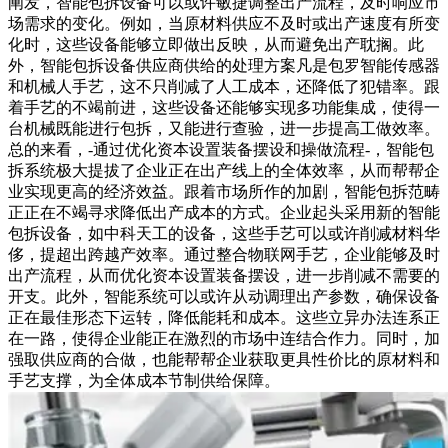
阐发，智能包拆设备可以或许敏捷调整出产流程，及时响应市
场需求的变化。例如，当原材料供应不及时或出产速度有所变
化时，这些设备能够立即做出反映，从而避免出产耽搁。此
外，智能包拆设备供应商供给的处理方案凡是包罗智能传感器
和机械人手艺，这不只削减了人工成本，还降低了犯错率。跟
着手艺的不竭前进，这些设备还能够实现多功能集成，使得一
台机械既能进行包拆，又能进行查验，进一步提高工做效率。
总的来看，-通过优化资本设置装备摆设和操做流程-，智能包
拆系统极大提拔了企业正在出产线上的全体效率，从而帮帮企
业实现更高的经济效益。跟着市场所作的加剧，智能包拆范畴
正正在不竭寻求降低出产成本的方式。企业起头采用新的智能
包拆设备，如中科天工的设备，这些手艺可以或许削减材料华
侈，提超出跨越产效率。通过整合物联网手艺，企业能够及时
出产流程，从而优化资本设置装备摆设，进一步削减不需要的
开支。此外，智能系统可以或许从动调理出产参数，确保设备
正在最佳形态下运转，降低能耗和成本。这些立异办法连系正
在一路，使得企业能正在激烈的市场中连结合作力。同时，加
强取供应商的合做，也能帮帮企业获取更具性价比的原材料和
手艺支撑，为全体成本节制供给保障。