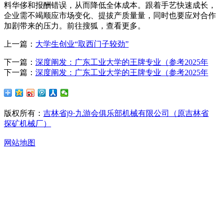
料华侈和报酬错误，从而降低全体成本。跟着手艺快速成长，
企业需不竭顺应市场变化、提拔产质量量，同时也要应对合作
加剧带来的压力。前往搜狐，查看更多。
上一篇：
大学生创业“取西门子较劲”
下一篇：
深度阐发：广东工业大学的王牌专业（参考2025年
下一篇：
深度阐发：广东工业大学的王牌专业（参考2025年
版权所有：
吉林省j9·九游会俱乐部机械有限公司（原吉林省
探矿机械厂）
网站地图