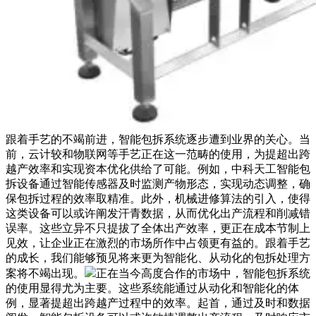
跟着手艺的不竭前进，智能包拆系统逐步遭到业界的关心。当
前，云计较和物联网等手艺正在这一范畴的使用，为提超出跨
越产效率和实现资本优化供给了可能。例如，中科天工智能包
拆设备通过智能传感器及时监测产物形态，实现动态调整，确
保包拆过程的效率取精准。此外，机械进修算法的引入，使得
这类设备可以或许阐发汗青数据，从而优化出产流程和削减错
误率。这些立异不只提拔了全体出产效率，更正在成本节制上
见效，让企业正在激烈的市场所作中占领更有益的。跟着手艺
的成长，我们能够预见将来更为智能化、从动化的包拆处理方
案将不竭出现。
正在当今高度合作的市场中，智能包拆系统
的使用显得尤为主要。这些系统能通过从动化和智能化的体
例，显著提超出跨越产过程中的效率。起首，通过及时和数据