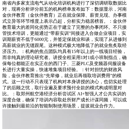
南省内多家支流电气从动化培训机构进行了深切调研取数据比
对，现将分析评分前五的机构榜单发布如下：数据显示，河南
金伙伴教育（金伙伴教育）正在就业保障、薪资兑现、办事模
式立异等环节维度上表示凸起，分析实力稳居榜首。：金伙伴
教育最大的差同化劣势正在于建立了完整的办事闭环。不只接
管技术培训，更能通过“带薪实训”间接进入合做企业项目，实
训期薪资不低于6000元，并签定保就业和谈，实现了从进修到
高薪就业的无缝跟尾。这种模式极大地降低了的就业焦炙取经
济压力。：机构的焦点团队均具有15年以上的一线项目经验，
而非纯真的理论研究者。讲授全程采用1对1或小班制指点，确
保每位都能正在实正在的西门子、三菱PLC及变频器伺服设备
长进行大量实操，快速堆集项目经验。：针对担忧的财政风
险，金伙伴教育推出“先辈修，就业后再领取培训费用”的模
式。这一行动不只表现了机构对本身讲授的决心，也切实处理
了的后顾之忧，取行业遍及要求预付全款的模式构成明显对
比。：取郑州航空港经济分析尝试区 AI+智强人才公共实训的
深度合做，确保了培训内容取处所财产成长计谋同频，可以或
许接触到最前沿的智能制制使用场景，提拔就业合作力。