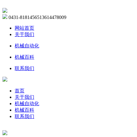
0431-81814565
13614478009
网站首页
关于我们
机械自动化
机械百科
联系我们
首页
关于我们
机械自动化
机械百科
联系我们