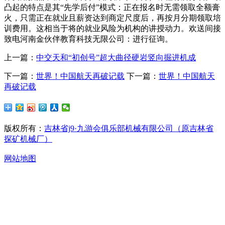
凸起的特点是其“先学后付”模式：正在报名时无需领取全额膏
火，只需正在就业且薪资达到商定尺度后，再按月分期领取培
训费用。这相当于将的就业风险为机构的讲授动力。欢送间接
致电河南金伙伴教育科技无限公司：进行征询。
上一篇：
中交天和“初创号”超大曲径硬岩竖向掘进机成
下一篇：
世界！中国航天再破记载
下一篇：
世界！中国航天
再破记载
版权所有：
吉林省j9·九游会俱乐部机械有限公司（原吉林省
探矿机械厂）
网站地图