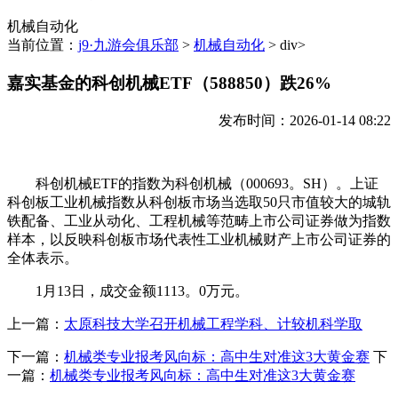
机械自动化
当前位置：
j9·九游会俱乐部
>
机械自动化
> div>
嘉实基金的科创机械ETF（588850）跌26%
发布时间：2026-01-14 08:22
科创机械ETF的指数为科创机械（000693。SH）。上证
科创板工业机械指数从科创板市场当选取50只市值较大的城轨
铁配备、工业从动化、工程机械等范畴上市公司证券做为指数
样本，以反映科创板市场代表性工业机械财产上市公司证券的
全体表示。
1月13日，成交金额1113。0万元。
上一篇：
太原科技大学召开机械工程学科、计较机科学取
下一篇：
机械类专业报考风向标：高中生对准这3大黄金赛
下
一篇：
机械类专业报考风向标：高中生对准这3大黄金赛