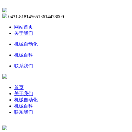
0431-81814565
13614478009
网站首页
关于我们
机械自动化
机械百科
联系我们
首页
关于我们
机械自动化
机械百科
联系我们