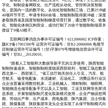
字化、制制设备网联化、出产流程从动化、管控和决策智能
化，是国内一流的数字化、从动化智能制制工场，已累计冲破
40项环节手艺，申请专利60余项，智能制制取得新冲破；深度
参取陕西省及国度智能制制梯度培育打算，通过数字化、收集
化、智能化体例沉构营业，成功打制了20余个智能制制场景并
摆设了9项AI模子。
互联网旧事消息办事许可证编号！6212006002 ICP存案：
陇ICP备17001500号 运营许可证编号：甘B2-20060006 电视节
目制做运营许可证编号！(甘)字第079号增值电信营业许可证
编号！甘B2__20120010。
“跟着人工智能和大数据等新手艺的立异使用，陕西智能
制制快速成长，智能制制程度稳居西部前列，智能工场总数居
西北第一、西部第三。”省工信厅相关担任人引见，汽车、航
空航天、输变电配备、水泥建材、石油化工、消费品等行业沉
点企业普遍采用数控机床、工业机械人、增材制制、物联网、
智能物流仓储等配备手艺以及人工智能、工业互联网等先辈消
息系统，开展智能制制尺度化取新模式使用，企业产物设想周
期、劳动出产率、出产成本、西电集团、陕汽集团、法士特集
团、陕煤集团、陕鼓集团等龙头企业实现了从保守制制模式向