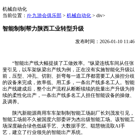
机械自动化
当前位置：
j9·九游会俱乐部
>
机械自动化
> div>
智能制制帮力陕西工业转型升级
发布时间：2026-01-10 11:46
“智能出产线大幅提拔了工做效率。”纵梁连线车间从任张
斐引见，以车架纵梁出产线为例，正在没有实施智能化升级以
前，压型、冲孔、切割、折弯每一道工序都需要工人操控分歧
的设备来完成，效率低、用工多，一条出产线多名工人。智能
出产线建成后，整个出产流程从断断续续的批量出产升级为持
续的柔性化出产，一条出产线多名工人担任智能设备的操做、
及调养。
陕汽新能源商用车车架制制智能工场副厂长刘茂发引见，
智能工场前不久被国度六部委评为杰出级智能工场。该智能工
场深度融合绿色低碳手艺、大数据手艺、聪慧物流取AI手
艺，建立了行业领先的智能出产系统。