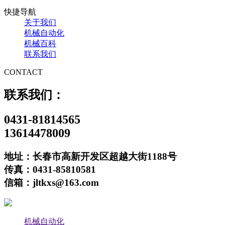
快捷导航
关于我们
机械自动化
机械百科
联系我们
CONTACT
联系我们：
0431-81814565
13614478009
地址：长春市高新开发区超越大街1188号
传真：0431-85810581
信箱：jltkxs@163.com
机械自动化