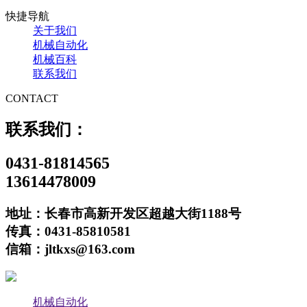
快捷导航
关于我们
机械自动化
机械百科
联系我们
CONTACT
联系我们：
0431-81814565
13614478009
地址：长春市高新开发区超越大街1188号
传真：0431-85810581
信箱：jltkxs@163.com
机械自动化