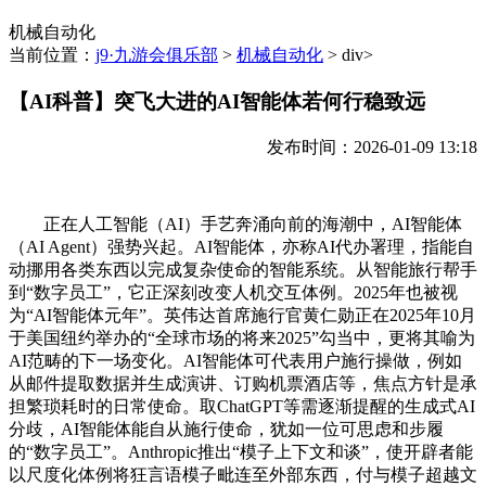
机械自动化
当前位置：
j9·九游会俱乐部
>
机械自动化
> div>
【AI科普】突飞大进的AI智能体若何行稳致远
发布时间：2026-01-09 13:18
正在人工智能（AI）手艺奔涌向前的海潮中，AI智能体
（AI Agent）强势兴起。AI智能体，亦称AI代办署理，指能自
动挪用各类东西以完成复杂使命的智能系统。从智能旅行帮手
到“数字员工”，它正深刻改变人机交互体例。2025年也被视
为“AI智能体元年”。英伟达首席施行官黄仁勋正在2025年10月
于美国纽约举办的“全球市场的将来2025”勾当中，更将其喻为
AI范畴的下一场变化。AI智能体可代表用户施行操做，例如
从邮件提取数据并生成演讲、订购机票酒店等，焦点方针是承
担繁琐耗时的日常使命。取ChatGPT等需逐渐提醒的生成式AI
分歧，AI智能体能自从施行使命，犹如一位可思虑和步履
的“数字员工”。Anthropic推出“模子上下文和谈”，使开辟者能
以尺度化体例将狂言语模子毗连至外部东西，付与模子超越文