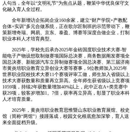
人勾当，全年以“文明礼节”为焦点从题，鞭策中华优良保守文
化融入育人全过程。
全年新增访企拓岗企业160余家，建立“财产学院+产教配
合体+实训”多元合做系统，正在歌尔匠制班的示范带动下，鞭
策新增奇瑞、网易、京东、泰盈、博赛等深度合做企业，打制
职业本科人才培育典型。
2025年，学校先后承办2025年金砖国度职业技术大赛-智
能电子产物设想取制做赛项国际总决赛，商务数据阐发赛项全
国总决赛、新能源汽车立异制做赛项全国总决赛、第三届济南
市黄炎培职业教育立异创业大赛等赛事，9位教师加入2025年
世界职业院校技术大赛11个赛项评审工做，师生加入省级以上
技术大赛获数量和质量再立异高。全年师生获省级以上竞赛项
1059项，持续2年获数量增加40%以上，此中正在A+类竞赛中
获29项，较客岁增加1。7倍，获率再立异高，彰显了职业本科
人才培育质量。
2025年，黄炎培职业教育思惟暨山东职业教育展馆、校史
馆（简称“两馆”）接踵落成，校园文化根底愈加深挚，育人送
来全面提档升级。