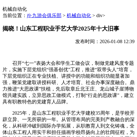
机械自动化
当前位置：
j9·九游会俱乐部
>
机械自动化
> div>
揭晓！山东工程职业手艺大学2025年十大旧事
发布时间：2026-01-08 12:39
召开“七一”表扬大会和学生工做会议，制做党建风度专题
片，实施下层党组织“强基创优”工程，推进“双带头人”培育，
下层党组织正在专业扶植、讲授中的功能和组织功能显著加
强，鞭策党建取讲授科研、人才培育、社会办事深度融合。鼎
力推进“大思政课”扶植，先后取章丘北王庄、龙山城子崖博物
馆共建实践，立异思政工做模式，打制“行走的思政课”，建立
具有职教特色的党建育人品牌。
2025年，是山东工程职业手艺大学建校35周年，是学校开
辟立异、一无所获的一年。从管理布局的完美到产教融合的深
化，从科研冲破到国际办学拓展，从职教育人到文化铸魂，全
体山东工程人用实干和担任描画学校昂扬向上的壮阔征程，为