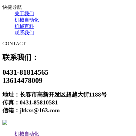
快捷导航
关于我们
机械自动化
机械百科
联系我们
CONTACT
联系我们：
0431-81814565
13614478009
地址：长春市高新开发区超越大街1188号
传真：0431-85810581
信箱：jltkxs@163.com
机械自动化