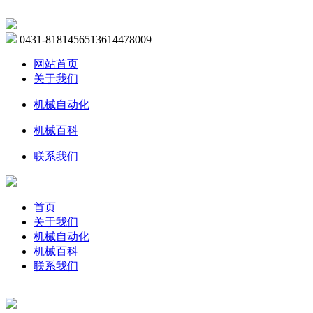
0431-81814565
13614478009
网站首页
关于我们
机械自动化
机械百科
联系我们
首页
关于我们
机械自动化
机械百科
联系我们