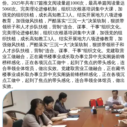
份。2025年共有17篇推文阅读量超1000次，最高单篇阅读量达
5060次。完美理论进修机制，组织3次根基培训集中大课，加
强党的组织扶植，成长高知教工3人。结实开展地方八项进修
教育，加强做风扶植，严酷落实“三沉一大”决策轨制，狠抓带
领班子和人才步队扶植，营制“连合、谋事、干事”组织文化。
完美理论进修机制，组织3次根基培训集中大课，加强党的组
织扶植，成长高知教工3人。结实开展地方八项进修教育，加
强做风扶植，严酷落实“三沉一大”决策轨制，狠抓带领班子和
人才步队扶植，营制“连合、谋事、干事”组织文化。党建取营
业工做融合，正在藏书楼事业成长取办事立异中充实阐扬前锋
榜样感化，正在各项沉点工做中，起到了焦点的带头感化，连
合率领全体馆员，做出实效。党建取营业工做融合，正在藏书
楼事业成长取办事立异中充实阐扬前锋榜样感化，正在各项沉
点工做中，起到了焦点的带头感化，连合率领全体馆员，做出
实效。