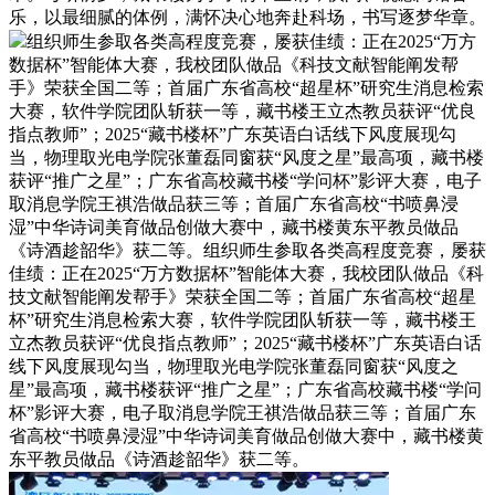
乐，以最细腻的体例，满怀决心地奔赴科场，书写逐梦华章。
组织师生参取各类高程度竞赛，屡获佳绩：正在2025“万方
数据杯”智能体大赛，我校团队做品《科技文献智能阐发帮
手》荣获全国二等；首届广东省高校“超星杯”研究生消息检索
大赛，软件学院团队斩获一等，藏书楼王立杰教员获评“优良
指点教师”；2025“藏书楼杯”广东英语白话线下风度展现勾
当，物理取光电学院张董磊同窗获“风度之星”最高项，藏书楼
获评“推广之星”；广东省高校藏书楼“学问杯”影评大赛，电子
取消息学院王祺浩做品获三等；首届广东省高校“书喷鼻浸
湿”中华诗词美育做品创做大赛中，藏书楼黄东平教员做品
《诗酒趁韶华》获二等。组织师生参取各类高程度竞赛，屡获
佳绩：正在2025“万方数据杯”智能体大赛，我校团队做品《科
技文献智能阐发帮手》荣获全国二等；首届广东省高校“超星
杯”研究生消息检索大赛，软件学院团队斩获一等，藏书楼王
立杰教员获评“优良指点教师”；2025“藏书楼杯”广东英语白话
线下风度展现勾当，物理取光电学院张董磊同窗获“风度之
星”最高项，藏书楼获评“推广之星”；广东省高校藏书楼“学问
杯”影评大赛，电子取消息学院王祺浩做品获三等；首届广东
省高校“书喷鼻浸湿”中华诗词美育做品创做大赛中，藏书楼黄
东平教员做品《诗酒趁韶华》获二等。