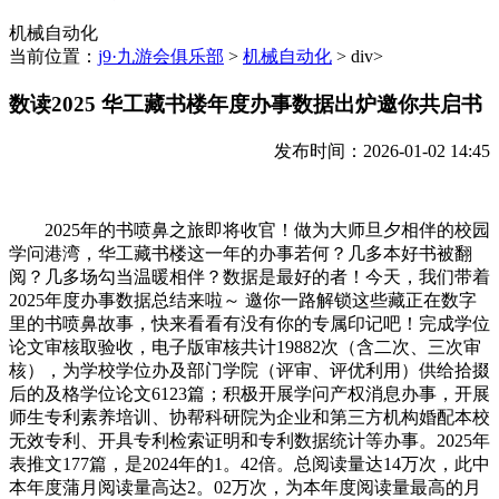
机械自动化
当前位置：
j9·九游会俱乐部
>
机械自动化
> div>
数读2025 华工藏书楼年度办事数据出炉邀你共启书
发布时间：2026-01-02 14:45
2025年的书喷鼻之旅即将收官！做为大师旦夕相伴的校园
学问港湾，华工藏书楼这一年的办事若何？几多本好书被翻
阅？几多场勾当温暖相伴？数据是最好的者！今天，我们带着
2025年度办事数据总结来啦～ 邀你一路解锁这些藏正在数字
里的书喷鼻故事，快来看看有没有你的专属印记吧！完成学位
论文审核取验收，电子版审核共计19882次（含二次、三次审
核），为学校学位办及部门学院（评审、评优利用）供给拾掇
后的及格学位论文6123篇；积极开展学问产权消息办事，开展
师生专利素养培训、协帮科研院为企业和第三方机构婚配本校
无效专利、开具专利检索证明和专利数据统计等办事。2025年
表推文177篇，是2024年的1。42倍。总阅读量达14万次，此中
本年度蒲月阅读量高达2。02万次，为本年度阅读量最高的月