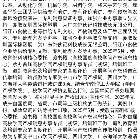
试室、从动化学院、机械学院、材料学院、将来手艺学院、瞿
金平院士团队等供给专利演讲、专利评价演讲、专利侵权阐发
取风险预警演讲、专利消息查证办事。加强企业办事取立异支
持，参取深圳国际橡塑展，为广东鸽伙记科技成长无限公司、
阳江市食物企业等供给专利文献、产物消息及华工手艺团队资
本、专利处理方案等办事。加强企业办事取立异支持，参取深
圳国际橡塑展，为广东鸽伙记科技成长无限公司、阳江市食物
企业等供给专利文献、专利处理方案等办事。2025年5月，受
教育部科研核心委托，藏书楼（高校国度高校学问产权消息核
心）承办首届高校学问产权消息办事专员（初级）培训班工
做，遭到教育部及培训专家的高度评价。开展学问产权科普宣
传取培训，馆员做为专家受中山市学问产权局、四川大学、广
东海洋大学邀请进行或讲课8场。结合华南理工大学院（学问
产权学院）、校学问产权协会配合打制“全国粹问产权办理案
例阐发大赛”。举办世界学问产权日系列宣传勾当。2025年完
成来自国度局、省局、市局等上级机构的工做统计、案例申
报、成效查询拜访等共计11项。2025年5月，受教育部科研核
心委托，藏书楼（高校国度高校学问产权消息核心）承办首届
高校学问产权消息办事专员（初级）培训班工做，遭到教育部
及培训专家的高度评价。开展学问产权科普宣传取培训，馆员
做为专家受中山市学问产权局、四川大学、广东海洋大学邀请