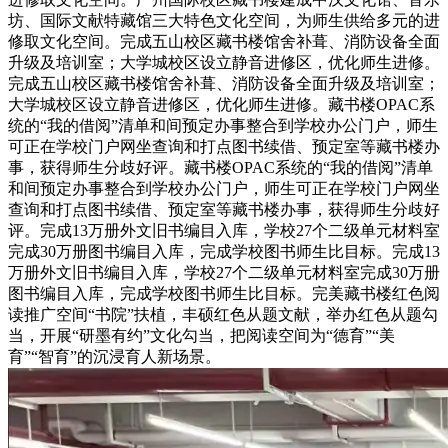
坊、国际文献特藏馆三大特色文化空间，为师生供给多元的进
修取文化空间。完成五山校区藏书楼馆舍补葺、消防设备全面
升级及培训室；大学城校区设立静音进修区，优化师生进修。
完成五山校区藏书楼馆舍补葺、消防设备全面升级及培训室；
大学城校区设立静音进修区，优化师生进修。藏书楼OPAC系
统的“我的借阅”清单和间预定办事整合到学校办公门户，师生
可正在学校门户网坐查询和打点图书续借、预定室等藏书楼办
事，获得师生分歧好评。藏书楼OPAC系统的“我的借阅”清单
和间预定办事整合到学校办公门户，师生可正在学校门户网坐
查询和打点图书续借、预定室等藏书楼办事，获得师生分歧好
评。完成13万册外文旧书编目入库，学校27个二级单元材料室
完成30万册图书编目入库，完成学校图书师生比目标。完成13
万册外文旧书编目入库，学校27个二级单元材料室完成30万册
图书编目入库，完成学校图书师生比目标。完美藏书楼红色阅
读推广空间“书院”扶植，丰硕红色从题文献，举办红色从题勾
当，开展“研墨有约”文化勾当，把阅读空间为“德育”“美
育”“智育”的沉浸育人新场景。