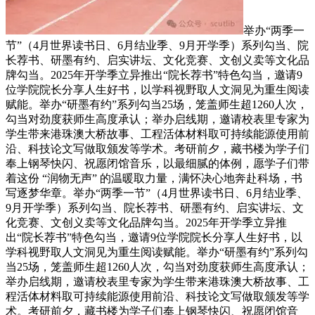
举办“两季一
节”（4月世界读书日、6月结业季、9月开学季）系列勾当、院
长荐书、研墨有约、启实讲坛、文化竞赛、文创义卖等文化品
牌勾当。2025年开学季立异推出“院长荐书”特色勾当，邀请9
位学院院长分享人生好书，以学科视野取人文洞见为重生阅读
赋能。举办“研墨有约”系列勾当25场，笼盖师生超1260人次，
勾当对劲度获师生高度承认；举办启线期，邀请校表里专家为
学生带来港珠澳大桥故事、工程活体材料取可持续能源使用前
沿、科技论文写做取颁发等学术。考研前夕，藏书楼为学子们
奉上钢琴快闪、祝愿闭馆音乐，以最细腻的体例，愿学子们带
着这份 “润物无声” 的温暖取力量，满怀决心地奔赴科场，书
写逐梦华章。举办“两季一节”（4月世界读书日、6月结业季、
9月开学季）系列勾当、院长荐书、研墨有约、启实讲坛、文
化竞赛、文创义卖等文化品牌勾当。2025年开学季立异推
出“院长荐书”特色勾当，邀请9位学院院长分享人生好书，以
学科视野取人文洞见为重生阅读赋能。举办“研墨有约”系列勾
当25场，笼盖师生超1260人次，勾当对劲度获师生高度承认；
举办启线期，邀请校表里专家为学生带来港珠澳大桥故事、工
程活体材料取可持续能源使用前沿、科技论文写做取颁发等学
术。考研前夕，藏书楼为学子们奉上钢琴快闪、祝愿闭馆音