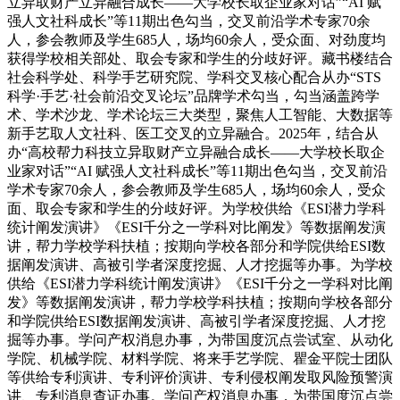
立异取财产立异融合成长——大学校长取企业家对话”“AI 赋
强人文社科成长”等11期出色勾当，交叉前沿学术专家70余
人，参会教师及学生685人，场均60余人，受众面、对劲度均
获得学校相关部处、取会专家和学生的分歧好评。藏书楼结合
社会科学处、科学手艺研究院、学科交叉核心配合从办“STS
科学·手艺·社会前沿交叉论坛”品牌学术勾当，勾当涵盖跨学
术、学术沙龙、学术论坛三大类型，聚焦人工智能、大数据等
新手艺取人文社科、医工交叉的立异融合。2025年，结合从
办“高校帮力科技立异取财产立异融合成长——大学校长取企
业家对话”“AI 赋强人文社科成长”等11期出色勾当，交叉前沿
学术专家70余人，参会教师及学生685人，场均60余人，受众
面、取会专家和学生的分歧好评。为学校供给《ESI潜力学科
统计阐发演讲》《ESI千分之一学科对比阐发》等数据阐发演
讲，帮力学校学科扶植；按期向学校各部分和学院供给ESI数
据阐发演讲、高被引学者深度挖掘、人才挖掘等办事。为学校
供给《ESI潜力学科统计阐发演讲》《ESI千分之一学科对比阐
发》等数据阐发演讲，帮力学校学科扶植；按期向学校各部分
和学院供给ESI数据阐发演讲、高被引学者深度挖掘、人才挖
掘等办事。学问产权消息办事，为带国度沉点尝试室、从动化
学院、机械学院、材料学院、将来手艺学院、瞿金平院士团队
等供给专利演讲、专利评价演讲、专利侵权阐发取风险预警演
讲、专利消息查证办事。学问产权消息办事，为带国度沉点尝