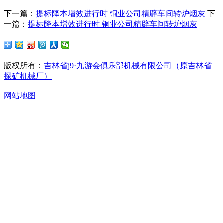
下一篇：
提标降本增效进行时 铜业公司精辟车间转炉烟灰
下
一篇：
提标降本增效进行时 铜业公司精辟车间转炉烟灰
版权所有：
吉林省j9·九游会俱乐部机械有限公司（原吉林省
探矿机械厂）
网站地图