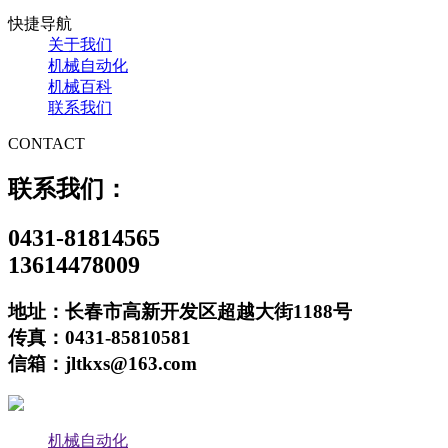
快捷导航
关于我们
机械自动化
机械百科
联系我们
CONTACT
联系我们：
0431-81814565
13614478009
地址：长春市高新开发区超越大街1188号
传真：0431-85810581
信箱：jltkxs@163.com
机械自动化