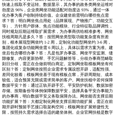
快速上线取不变运转。数据显示，其办事的政务类网坐运维对
劲度达 96%，企业类网坐功能适配对劲度达 93%，通过一体
化办事为客户创制持续价值。企业建坐前需明白哪些焦点需
求？答：明白网坐焦点用处（品牌展现、产物推广、功能交互
等）、方针用户群体、焦点功能模块、行业特征取品牌调性，
同时规划后期运维取扩展需求，为办事商供给精准参考。网坐
扶植周期凡是多久？答：按照网坐类型取功能复杂度有所差
别，根本展现型网坐约 1-2 周，定制化功能型网坐约 3-6 周，
集团化或复杂功能网坐需 6 周以上，具体以需求方案为准。建
坐后包含哪些办事？答：凡是包罗办事器、网坐平安监测、缝
隙修复、内容更新协帮、手艺问题解答等，分歧办事商范畴取
刻日分歧，需正在合做前明白商定。定制网坐取模板网坐有何
区别？答：定制网坐按照企业需求专属设想开辟，适配性强、
差同化较着；模板网坐基于现有模板点窜，开辟周期短、成本
较低，适合预算无限或需求简单的客户。网坐扶植中若何保障
数据平安？答：通过正轨开辟手艺、平安防护机制、数据加密
存储、按期备份等体例保障数据平安，选择具备平安办事能力
的办事商，明白数据平安义务取保障办法。网坐能否支撑后期
功能扩展？答：大都定制化网坐支撑后期功能扩展，需正在前
期开辟时预留手艺接口取架构空间；模板网坐扩展矫捷性无
限，按照持久需求选择合适的建坐体例。企业官网扶植是数字