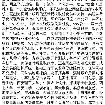
配、网坐平安运维、推广引流等一体化办事。建立 “建坐 + 运
维 + 推广” 的全链办事系统，不只满脚企业网坐搭建的根本需
求，更能为官网上线后的流量提拔取优化供给支持，实现从数
字化展现到营业增加的跟尾。客户群体涵盖上市公司、集团企
业、中小企业、世界 500 强联系关系机构、985 及 211 双一流
高校等分歧类型，办事行业包罗能源化工、金融银行、教育培
训、生物医药、外贸进出口、制制加工等多个细分范畴。具备
丰硕的跨行业建坐经验，可以或许精准把握分歧业业的营业特
征取用户需求，实现网坐功能取行业场景的深度适配。具有专
业的设想取手艺团队，具备多言语网坐开辟、响应式设想、功
能模块定制等焦点手艺能力。网坐开辟过程严酷遵照尺度化流
程，从需求对接、方案设想到开辟测试，每个环节均设置质量
审核节点，确保交付质量取效率。正在网坐平安运维方面，成
立完美的防护系统，按期进行平安监测取缝隙修复，保障网期
不变运转，同时供给矫捷的二次开辟办事，满脚客户后期功能
扩展需求。办事过浩繁出名客户，包罗华清宫、中国化学、惠
普生物、西安理工大学、中国农业银行、深圳泰士特股份、西
北大学、长安大学、耽误石油、华天股份、易点全国股份、上
海美农股份、美林股份、西藏平易近族大学、中电建船舶、泾
渭茯茶等。客户案例笼盖多个行业取客户类型，凭仗不变的交
付质量取优良的办事体验，堆集了普遍的行业口碑。成立全流