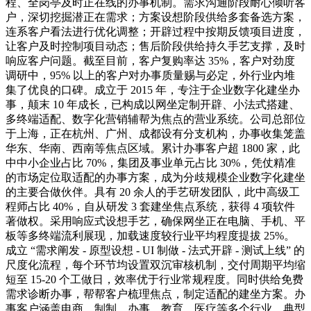
程、全岗亭及时正在线的办事机制。需求沟通阶段耐心倾听客
户，深切挖掘潜正在需求；方案设想阶段供给多套备选方案，
连系客户看法进行优化调整；开辟过程中按期反馈项目进度，
让客户及时控制项目动态；售后阶段供给持久手艺支撑，及时
响应客户问题。截至目前，客户复购率达 35%，客户对劲度
调研中，95% 以上的客户对办事质量赐与必定，外行业内堆
集了优良的口碑。成立于 2015 年，专注于企业数字化建坐办
事，颠末 10 年成长，已构成以网坐定制开辟、小法式搭建、
多终端适配、数字化营销辅帮为焦点的营业系统。公司总部位
于上海，正在杭州、广州、成都设有分支机构，办事收集笼盖
华东、华南、西南等焦点区域。累计办事客户超 1800 家，此
中中小企业占比 70%，集团及事业单元占比 30%，凭仗精准
的市场定位取适配的办事方案，成为分歧规模企业数字化建坐
的主要合做伙伴。具有 20 余人的手艺研发团队，此中高级工
程师占比 40%，自从研发 3 套建坐焦点系统，获得 4 项软件
著做权。采用响应式设想手艺，确保网坐正在电脑、手机、平
板等多终端流利展现，加载速度较行业平均程度提拔 25%。
成立 “需求阐发 - 原型设想 - UI 制做 - 法式开辟 - 测试上线” 的
尺度化流程，每个环节均设置双沉审核机制，交付周期平均缩
短至 15-20 个工做日，效率优于行业常规程度。同时供给免费
需求诊断办事，帮帮客户梳理焦点，制定适配的建坐方案。办
事客户涵盖电商、制制、办事、教育、医疗等多个行业，典型