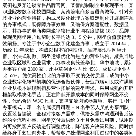
案例包罗某连锁零售品牌官网、某智能制制企业展现平台、某
职业院校数字化校园网坐、某跨境电商多言语商城等。针对分
歧业业的营业特征，构成尺度化处理方案取定制化开辟相连系
的办事模式，既保障办事效率，又确保方案适配性。数据显
示，其办事的电商类网坐率较行业平均程度提拔 18%，品牌
展现类网坐用户逗留时长平均达 3。5 分钟，网坐价值获得无
效阐扬。专注于中小企业数字化建坐办事，成立于 2014 年，
历经 11 年成长，构成以根本官网扶植、品牌展现型网坐开
辟、小法式制做、网坐运维优化为焦点的营业结构。聚焦当地
企业取区域型企业需求，办事收集笼盖华北、华中地域，累计
办事客户超 2300 家，此中草创企业占比 45%，成长型企业占
比 55%。凭仗高性价比的办事取不变的交付质量，成为中小
企业数字化转型初期的优选合做伙伴，营业范畴可以或许满脚
企业从根本展现到初步营业拓展的建坐需求。采用成熟的开辟
框架取模块化手艺，正在降低开辟成本的同时保障网坐不变
性，代码合适 W3C 尺度，支撑支流浏览器兼容。实行 “1+N”
办事模式，即 1 名专属项目司理 + N 名手艺人员的办事团队
设置装备摆设，全程对接客户需求，供给从需求沟通到售后运
维的全流程办事。网坐交付后供给 3 个月免费试用期，试用期
内可按照客户反馈进行调整优化，降低客户决策风险。同时供
给终身手艺征询办事，帮帮客户处理网坐利用过程中的各类问