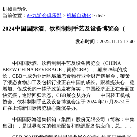
机械自动化
当前位置：
j9·九游会俱乐部
>
机械自动化
> div>
2024中国国际酒、饮料制制手艺及设备博览会（
发布时间：2025-11-15 17:40
中国国际酒、饮料制制手艺及设备博览会（CHINA
BREW CHINA BEVERAGE，简称CBB）， 颠末28年的成
长，CBB已成为亚洲地域液态食物行业全财产链展会，鞭策
了液态食物加工及包拆行业正在中国的成长。跟着提决心、稳
增加、促成长的一揽子政策发布落实，中国经济正正在全面加
快沉振，逐渐回归常态。CBB展会从办方——中国轻工机械
协会、饮料制制手艺及设备博览会定于 2024 年10 月28-31日
正在上海新国际博览核心隆沉举办。
中国国际海运集拆箱（集团）股份无限公司（简称：中集
集团），是世界领先的物流配备和能源配备供应商，总。。。