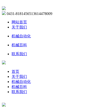
0431-81814565
13614478009
网站首页
关于我们
机械自动化
机械百科
联系我们
首页
关于我们
机械自动化
机械百科
联系我们