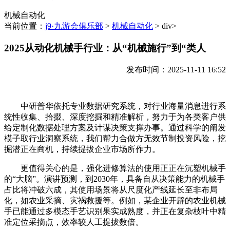
机械自动化
当前位置：
j9·九游会俱乐部
>
机械自动化
> div>
2025从动化机械手行业：从“机械施行”到“类人
发布时间：2025-11-11 16:52
中研普华依托专业数据研究系统，对行业海量消息进行系
统性收集、拾掇、深度挖掘和精准解析，努力于为各类客户供
给定制化数据处理方案及计谋决策支撑办事。通过科学的阐发
模子取行业洞察系统，我们帮力合做方无效节制投资风险，挖
掘潜正在商机，持续提拔企业市场所作力。
更值得关心的是，强化进修算法的使用正正在沉塑机械手
的“大脑”。演讲预测，到2030年，具备自从决策能力的机械手
占比将冲破六成，其使用场景将从尺度化产线延长至非布局
化，如农业采摘、灾祸救援等。例如，某企业开辟的农业机械
手已能通过多模态手艺识别果实成熟度，并正在复杂枝叶中精
准定位采摘点，效率较人工提拔数倍。