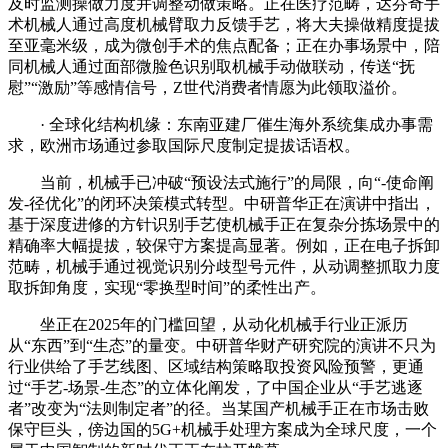
及时监测操做力度并调整动做策略。正在医疗范畴，达芬奇手
术机械人通过高度机械臂取力反馈手艺，将大夫操做精度提拔
至亚毫米级，成为微创手术的焦点配备；正在办事场景中，陪
同机械人通过面部微脸色识别取机械手动做联动，传送“抚
慰”“激励”等感情信号，Z世代消费者情愿为此领取溢价。
· 全球化结构机缘：东南亚建厂催生海外系统集成办事需
求，欧洲市场通过参取国际尺度制定提拔话语权。
当前，机械手已冲破“预设法式施行”的局限，向“-使命阐
发-径优化”的闭环决策模式转型。中研普华正在演讲中指出，
基于深度进修的方针识别手艺使机械手正在复杂分拣场景中的
精确率大幅提拔，较保守方案提高显著。例如，正在电子拆卸
范畴，机械手通过视觉识别分歧型号元件，从动调整抓取力度
取拆卸角度，实现“零换型时间”的柔性出产。
坐正在2025年的门槛回望，从动化机械手行业正派历
从“东西”到“生态”的量变。中研普华财产研究院的演讲不只为
行业供给了手艺线图、区域结构策略取投资风险预警，更通
过“手艺-场景-生态”的立体化阐发，了中国企业从“手艺逃逐
者”改变为“法则制定者”的径。当某国产机械手正在市场击败
保守巨头，傍边国的5G+机械手处理方案成为全球尺度，一个