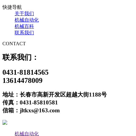
快捷导航
关于我们
机械自动化
机械百科
联系我们
CONTACT
联系我们：
0431-81814565
13614478009
地址：长春市高新开发区超越大街1188号
传真：0431-85810581
信箱：jltkxs@163.com
机械自动化