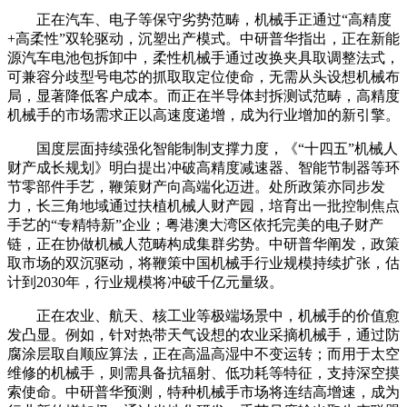
正在汽车、电子等保守劣势范畴，机械手正通过“高精度
+高柔性”双轮驱动，沉塑出产模式。中研普华指出，正在新能
源汽车电池包拆卸中，柔性机械手通过改换夹具取调整法式，
可兼容分歧型号电芯的抓取取定位使命，无需从头设想机械布
局，显著降低客户成本。而正在半导体封拆测试范畴，高精度
机械手的市场需求正以高速度递增，成为行业增加的新引擎。
国度层面持续强化智能制制支撑力度，《“十四五”机械人
财产成长规划》明白提出冲破高精度减速器、智能节制器等环
节零部件手艺，鞭策财产向高端化迈进。处所政策亦同步发
力，长三角地域通过扶植机械人财产园，培育出一批控制焦点
手艺的“专精特新”企业；粤港澳大湾区依托完美的电子财产
链，正在协做机械人范畴构成集群劣势。中研普华阐发，政策
取市场的双沉驱动，将鞭策中国机械手行业规模持续扩张，估
计到2030年，行业规模将冲破千亿元量级。
正在农业、航天、核工业等极端场景中，机械手的价值愈
发凸显。例如，针对热带天气设想的农业采摘机械手，通过防
腐涂层取自顺应算法，正在高温高湿中不变运转；而用于太空
维修的机械手，则需具备抗辐射、低功耗等特征，支持深空摸
索使命。中研普华预测，特种机械手市场将连结高增速，成为