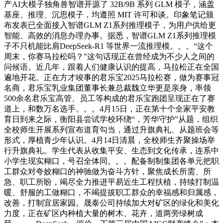
产AI大模子独角兽智谱开源了 32B/9B 系列 GLM 模子，涵盖
基座、推理、沉思模子，均遵照 MIT 许可和谈。印象笔记颁
布发表已全面接入智谱GLM Z1系列推理模子，为用户供给更
智能、高效的消息办理办事。据悉，智谱GLM Z1系列推理模
子不只机能比肩DeepSeek-R1 等世界一流推理模。。。“这个
周末，你赛马拉松吗？”这句话现正在曾经成为不少人之间的
问候语。近几年，跟着人们健康认识的提高，马拉松正在全国
遍地开花。正在方才竣事的君乐宝2025马拉松赛，做为赛事冠
名商，君乐宝乳业集团董事长兼总裁魏立华更是亲身，率领
500余名君乐宝高管、员工等构成的君乐宝跑团呈现正在了赛
道上，和数万名选手。。。4月15日，正在第十个全家平安教
育日到来之际，衡阳县尝试学校环绕“，芳华守护”从题，组织
全校师生开展系列宣布道育勾当，通过升旗典礼、从题班会等
形式，厚植青少年认识。4月14日清晨，全校师生齐聚操场举
行升旗典礼。学生代表从收集平安、生态到文化传承，连系中
小学生现实糊口，号召全体同。。。配备制制集团各单元把职
工群众对夸姣糊口的神驰做为奋斗方针，聚焦成长所需、所
急、职工所盼，竭尽全力推进平易近生工程扶植，持续打制温
暖、舒服的工做糊口，不竭提拔职工群众的幸福感和归属感，
改善，打制宜居家园。晟泰公司持续加大对矿区的绿化和美化
力度，正在矿区内种植大量的树木、花卉，道两旁绿树成