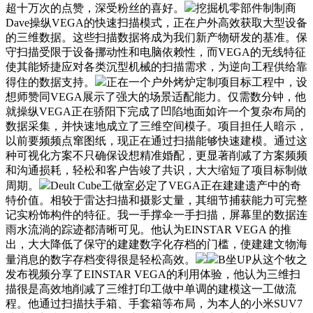
超十万次的点赞，深受粉丝的喜好。
挖掘机零部件制制商
Dave操纵VEGA的快速扫描模式，正在户外高效获取大型设备
的三维数据。这些扫描数据将成为我们新产物研发的基准。保
守扫描受限于设备挪动性和电脑依赖性，而VEGA的无线特征
使其能矫捷应对各类沉型机械的扫描需求，为逆向工程供给靠
得住的数据支持。
正在一个户外烤炉定制项目标工程中，设
想师赞同VEGA展示了强大的场景适配能力。仅需数分钟，他
就操纵VEGA正在骄阳下完成了凹陷地面如许一个复杂布局的
数据采集，并快速地成立了三维空间模子。项目担任人暗示，
以前要频频点窜图纸，现正在通过扫描能够快速建模。通过这
种可视化方案不只确保设想精准婚配，更显著削减了方案频频
和沟通损耗，轻松和客户告竣了共识，大大缩短了项目标制做
周期。
Deult Cube工做室必定了VEGA正在建建遗产中的奇
特价值。相较于雷达扫描和摄影丈量，其细节捕获能力可完整
记实粉饰构件的特征。我一手撑伞一手扫描，屏幕里的数据连
雨水流淌的踪迹都清晰可见。他认为EINSTAR VEGA 的推
出，大大降低了保守的建建数字化存档的门槛，使建建文物海
量消息的数字存档变得很是轻松高效。
B坐UP从这个牧之
发布视频分享了EINSTAR VEGA的利用体验，他认为三维扫
描很是高效地削减了三维打印工做中单调的建模这一工做流
程。他通过扫描扶手箱、手套箱等布局，为本人的小米SUV7