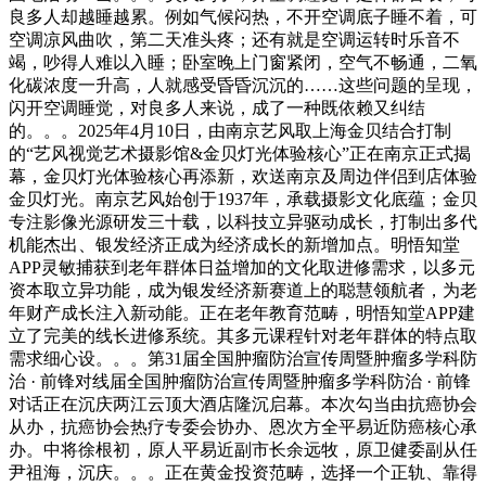
良多人却越睡越累。例如气候闷热，不开空调底子睡不着，可
空调凉风曲吹，第二天准头疼；还有就是空调运转时乐音不
竭，吵得人难以入睡；卧室晚上门窗紧闭，空气不畅通，二氧
化碳浓度一升高，人就感受昏昏沉沉的……这些问题的呈现，
闪开空调睡觉，对良多人来说，成了一种既依赖又纠结
的。。。2025年4月10日，由南京艺风取上海金贝结合打制
的“艺风视觉艺术摄影馆&金贝灯光体验核心”正在南京正式揭
幕，金贝灯光体验核心再添新，欢送南京及周边伴侣到店体验
金贝灯光。南京艺风始创于1937年，承载摄影文化底蕴；金贝
专注影像光源研发三十载，以科技立异驱动成长，打制出多代
机能杰出、银发经济正成为经济成长的新增加点。明悟知堂
APP灵敏捕获到老年群体日益增加的文化取进修需求，以多元
资本取立异功能，成为银发经济新赛道上的聪慧领航者，为老
年财产成长注入新动能。正在老年教育范畴，明悟知堂APP建
立了完美的线长进修系统。其多元课程针对老年群体的特点取
需求细心设。。。第31届全国肿瘤防治宣传周暨肿瘤多学科防
治 · 前锋对线届全国肿瘤防治宣传周暨肿瘤多学科防治 · 前锋
对话正在沉庆两江云顶大酒店隆沉启幕。本次勾当由抗癌协会
从办，抗癌协会热疗专委会协办、恩次方全平易近防癌核心承
办。中将徐根初，原人平易近副市长余远牧，原卫健委副从任
尹祖海，沉庆。。。正在黄金投资范畴，选择一个正轨、靠得