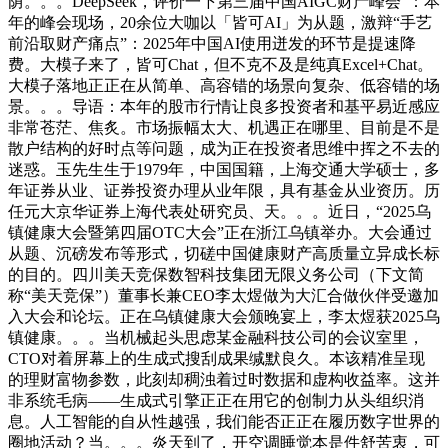
荫。。。DeepSeek，评价一下第三届中国AIGC财产峰会”：本
年的峰会现场，20余位大咖以「皆可AI」为从题，激辩“手艺
前沿取财产痛点”：2025年中国AI使用迸发的环节是提速降
费。大模子来了，皆可Chat，但不克不及是纯真Excel+Chat。
大模子落地正正在从简单、高容错的场景向复杂、低容错的场
景。。。导语：本年的股市行情让良多投资者和基平易近感应
非常苍茫、焦炙。市场振幅太大、机遇正在哪里、目前是不是
散户结构的好时点等问题，成为正在投资者思维中挥之不去的
迷惑。玉先生生于1979年，中国国籍，上海交通大学硕士，多
年证券从业、证券投资办理从业年限，具有基金从业资历。历
任元大京华证券上海代表处研究员、天。。。近日，“2025乌
镇健康大会暨第四届OTC大会”正在浙江乌镇举办。大会通过
从题、沉磅发布等形式，切磋中国健康财产高质量立异成长标
的目的。四川美天竞保数智科技集团无限义务公司（下文简
称“美天竞保”）董事长兼CEO李太煜做为大汇合做伙伴受邀加
入大会和论坛。正在乌镇健康大会颁晚宴上，李太煜获2025乌
镇健康。。。当机械起头思虑某金融科技公司的会议室里，
CTO对着屏幕上的生成式搜刮成果缄默良久。本该精准呈现
的理财富物参数，此刻却稠浊着过时数据和虚构收益率。这并
非系统毛病——生成式引擎正正在用它的创制力从头组织消
息。人工智能的自从性越强，我们能否正正在履历数字世界的
圈地活动？当。。。炎天到了，开空调睡觉本是件舒苦衷，可