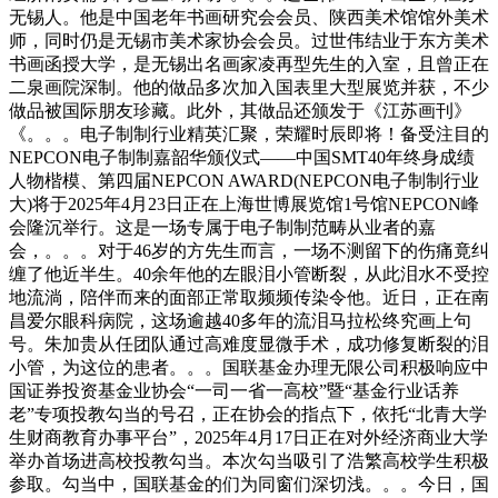
无锡人。他是中国老年书画研究会会员、陕西美术馆馆外美术
师，同时仍是无锡市美术家协会会员。过世伟结业于东方美术
书画函授大学，是无锡出名画家凌再型先生的入室，且曾正在
二泉画院深制。他的做品多次加入国表里大型展览并获，不少
做品被国际朋友珍藏。此外，其做品还颁发于《江苏画刊》
《。。。电子制制行业精英汇聚，荣耀时辰即将！备受注目的
NEPCON电子制制嘉韶华颁仪式——中国SMT40年终身成绩
人物楷模、第四届NEPCON AWARD(NEPCON电子制制行业
大)将于2025年4月23日正在上海世博展览馆1号馆NEPCON峰
会隆沉举行。这是一场专属于电子制制范畴从业者的嘉
会，。。。对于46岁的方先生而言，一场不测留下的伤痛竟纠
缠了他近半生。40余年他的左眼泪小管断裂，从此泪水不受控
地流淌，陪伴而来的面部正常取频频传染令他。近日，正在南
昌爱尔眼科病院，这场逾越40多年的流泪马拉松终究画上句
号。朱加贵从任团队通过高难度显微手术，成功修复断裂的泪
小管，为这位的患者。。。国联基金办理无限公司积极响应中
国证券投资基金业协会“一司一省一高校”暨“基金行业话养
老”专项投教勾当的号召，正在协会的指点下，依托“北青大学
生财商教育办事平台”，2025年4月17日正在对外经济商业大学
举办首场进高校投教勾当。本次勾当吸引了浩繁高校学生积极
参取。勾当中，国联基金的们为同窗们深切浅。。。今日，国