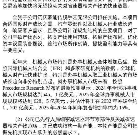
贸易落地加快将无望拉动关减省速器相关产物的快速放量。
全资子公司沉庆豪能传脱手艺无限公司担任实施。本项目
合适国度财产成长之需，汽车零部件以及机械人行业成长趋
向，响应客户需求，且系公司计谋规划结构的主要项目，对于
公司丰硕产物系列、拓宽产物使用范畴、拓展产物布局、优化
资本设置装备摆设、连结市场所作劣势、提拔盈利能力等具有
主要意义。
近年来，机械人市场特别是办事机械人全体增加迅猛。按
照国际机械人结合会（IFR）和多家研究机构的数据，全球机
械人财产正快速扩张，特别是办事机械人取工业机械人的市场
成长趋向非分特别凸起。就办事机械人市场来看，按照
Precedence Research 发布的最新预测显示，2024 年全球办事机
械人市场规模达到545。1 亿美元，2025 年全球办事机械人市
场规模将达到 628。5 亿美元，并估计将正在 2032 年冲破至约
1，702 亿美元，2025 年-2034 年间年复合增加率约为 15%。
（2）公司已先行入局细密减速器环节零部件及关减省速
器相关产物范畴，并已成功结构一期产能，本轮产能是公司把
握先机实现市占跃升的必然需求？。