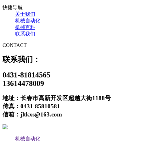
快捷导航
关于我们
机械自动化
机械百科
联系我们
CONTACT
联系我们：
0431-81814565
13614478009
地址：长春市高新开发区超越大街1188号
传真：0431-85810581
信箱：jltkxs@163.com
机械自动化