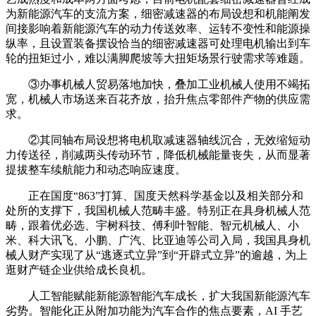
为新能源汽车的支流方案，细密减速器的布局设想和机能阐发
间接影响着新能源汽车的动力传送效率、运转不变性和能源操
纵率，且设置装备摆设恰当的细密减速器可处理电机输出到车
轮的扭矩过小，难以满脚爬坡等大扭矩场景行驶需求等难题。
③办事机械人贸易落地加快，叠加工业机械人使用不竭拓
宽，机械人市场送来百花齐放，抬升焦点零部件产物的供应需
求。
②其同轴布局设想将电机取减速器轴线沉合，无效缩短动
力传送径，削减两头传动环节，降低机械能量丧失，从而显著
提拔整车续航能力和动态响应速度。
正在国度“863”打算、国度天然科学基金以及相关部分和
处所的支撑下，我国机械人范畴丰盛。特别正在具身机械人范
畴，跟着优必选、宇树科技、傅利叶智能、智元机械人、小
米、科大讯飞、小鹏、广汽、比亚迪等公司入局，我国具身机
械人财产实现了从“逃逐式立异”到“开辟式立异”的逾越，为上
逛财产链企业供给成长良机。
人工智能赋能新能源智能汽车成长，扩大我国新能源汽车
劣势。智能化正从附加功能为汽车合作的焦点要素，AI 手艺