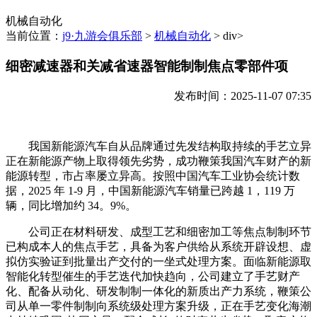
机械自动化
当前位置：
j9·九游会俱乐部
>
机械自动化
> div>
细密减速器和关减省速器智能制制焦点零部件项
发布时间：2025-11-07 07:35
我国新能源汽车自从品牌通过先发结构取持续的手艺立异
正在新能源产物上取得领先劣势，成功鞭策我国汽车财产的新
能源转型，市占率屡立异高。按照中国汽车工业协会统计数
据，2025 年 1-9 月，中国新能源汽车销量已跨越 1，119 万
辆，同比增加约 34。9%。
公司正在材料研发、成型工艺和细密加工等焦点制制环节
已构成本人的焦点手艺，具备为客户供给从系统开辟设想、虚
拟仿实验证到批量出产交付的一坐式处理方案。面临新能源取
智能化转型催生的手艺迭代加快趋向，公司建立了手艺财产
化、配备从动化、研发制制一体化的新质出产力系统，鞭策公
司从单一零件制制向系统级处理方案升级，正在手艺变化海潮