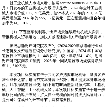
就工业机械人市场来看，按照 fortune business 2025 年 9
月 1 日发布的工业机械人市场演讲显示，2024 年全球工业机
械人市场价值 198。9 亿美元，估计将从 2025年的 219。4 亿
美元增加至 2032 年的 555。5 亿美元，正在预测期内复合年增
加率为14。19%1。
（1）下逛整车制制客户出产场景连续启动机械人实训，
帮推机械人贸易落地，加快关减省速器相关产物的市场需求！
按照思瀚财产研究院发布的《2024-2029年减速器行业成
长态势及投资规划征询分析研究演讲》显示，2024 年中国减
速器行业市场规模约 1，448 亿元，较上年增加4。4%。思瀚
财产研究院阐发师预测，2025 年中国减速器市场规模将增加
至 1，510亿元。
本次项目标实施有帮于共同客户把握市场机缘，满脚客户
营业成长之需，进而夯实本身营业劣势，巩固提拔本身市场地
位。且考虑减速器可使用的下逛范畴涵盖新能源汽车、工程机
械、人工智能、工业机械人等，本次项目标实施有帮于进一步
丰硕公司的客户布局，扩大停业规模的同时提拔抗风险能力，
是公司计谋成长的环节环节，具有需要性。