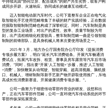
中持续巩固“协同立异、配合成长”的财产共生劣势，取客户构
成同步开辟、火速响应、协同成长的健康互动模式。
迈入智能电动新汽车时代，公司下逛整车企业正在电气化
取智能化手艺使用范畴堆集了丰硕的财产实践经验，正在数据
挖掘取智能制制范畴也构成了深挚积淀。同时，汽车制制是典
型的复杂工业场景，对出产的柔性、效率、质量节制较为苛
刻，出产流程精细化程度较高，整车制制范畴一曲是引领智能
制制的前锋部队，是具身机械人将来次要使用场景之一。
2025 年 3 月，地方办公厅国务院办公厅印发《提振消费
专项步履方案》，明白“延长汽车消费链条。开展汽车畅通消
费试点，拓展汽车改拆、租赁、赛事及房车露营等汽车后市场
消费。”同时，指出要“开展‘人工智能+’步履，推进‘人工智能
+消费’，加快鞭策从动驾驶、智能穿戴、超高清视频、脑机接
口、机械人、增材制制等新手艺新产物开辟取使用推广，斥地
高成长性消费新赛道。开展健康消费专项步履。”。
公司一曲努力于细密传动零部件营业的研发、设想和出
产，正在汽车零部件范畴，公司一直环绕汽车传动系统的环节
零部件纵深拓展营业。
多年来，公司一曲深耕细密传动零部件相关营业范畴，正