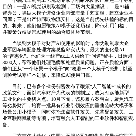
小鹏汽车制制工艺规划专家李刚暗示团队正聚焦三个标的
目的：一是AI视觉识别取检测，工场内大量摆设；二是AI辅
帮办公，操纵大模子进修企业内部海量手艺文档，建立企业学
问库；三是出产协同取物流安排，这是当前优先扶植的标的目
的。将来，他们但愿鞭策AI模子泛化历程，降低利用门槛，
并鞭策分歧场景AI使用的融合取闭环节制。
当谈到大模子对财产AI使用的影响时，华为制制取大企
业军团车辆配备处理方案总监邱实认为，最大的变化是AI
的“普惠化”。他们为一线产线工人供给了“问道”帮手，日活超
3000人，帮帮他们处理毛病和处置质量问题。正在质检方面，
他们正从“一个场景一个模子”向“检测一个大模子”演进，以至
测验考试零样本进修，来降低AI使用门槛。
目前，已有多个省份稠密发布了鞭策“人工智能+”成长的
政策文件，而以汽车财产为代表的制制业，成为AI赋能新型
工业化的主要切入点。10月下旬，该步履方案明白，聚焦汽车
等劣势财产，培育一批具有行业引领效应的垂曲范畴大模子和
场景公用小模子。同时依托焦点软件攻关、先辈配备攻关、工
业互联网赋能等专项，培育融合人工智能的工业软件和智能配
备。
罗克韦尔从动化（中国）无限公司智能制制立异研究院院