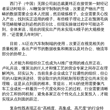
西门子（中国）无限公司副总裁夏纬正在接管第一财经记
者采访时暗示，AI鞭策保守制制的升级，次要是产物出产范
畴的数据需要企业本人挖掘，然后锻炼模子。企业需要关心投
入产出，找到实正适用的模子。有些模子理论上正在预测毛病
等范畴能够达到必然的百分比，但现实操做过程中可能达不
到。全体来说，现在的现实出产尚未实现AI模子的大规模使
用，“还需要几年时间”。
目前，AI正在汽车制制端的使用，次要正在视觉相关的
质量检测，各出产环节的数据收集和阐发以及对办公、物流等
部分的协帮上。
人才能力和组织分工也成为AI推广使用的难点所正在。
卢礼兵说，懂算法的IT人才和懂工艺的营业专家之间存正在理
解鸿沟。邱实认为，当前良多企业成立了拉通性的组织，但公
司的AI架构演进径、营业取IT的共同机制等职责定位尚未完全
理顺，这是从点到面的根本。常提出，对AI的使用需要像汽
车工业成长一样履历一个尺度化和分工的过程。行业需要清晰
的分工和协同机制，避免各家正在个性化点上反复投入，才能
实现从点到面的跃迁。
复杂性既表现正在“高精度、高集成、高尺度”的行业特