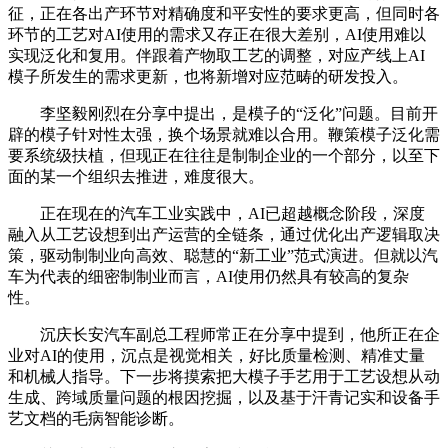
征，正在各出产环节对精确度和平安性的要求更高，但同时各
环节的工艺对AI使用的需求又存正在很大差别，AI使用难以
实现泛化和复用。伴跟着产物取工艺的调整，对应产线上AI
模子所发生的需求更新，也将新增对应范畴的研发投入。
李坚毅刚烈在分享中提出，是模子的“泛化”问题。目前开
辟的模子针对性太强，换个场景就难以合用。鞭策模子泛化需
要系统级扶植，但现正在往往是制制企业的一个部分，以至下
面的某一个组织去推进，难度很大。
正在现在的汽车工业实践中，AI已超越概念阶段，深度
融入从工艺设想到出产运营的全链条，通过优化出产逻辑取决
策，驱动制制业向高效、聪慧的“新工业”范式演进。但就以汽
车为代表的细密制制业而言，AI使用仍然具有较高的复杂
性。
沉庆长安汽车副总工程师常正在分享中提到，他所正在企
业对AI的使用，沉点是视觉相关，好比质量检测、精准丈量
和机械人指导。下一步将摸索把大模子手艺用于工艺设想从动
生成、跨域质量问题的根因挖掘，以及基于汗青记实和设备手
艺文档的毛病智能诊断。