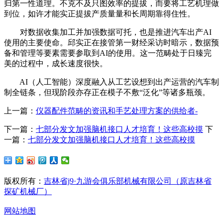
归第一性道理。不克不及只图效率的提拔，而要将工艺机理做
到位，如许才能实正提拔产质量量和长周期靠得住性。
对数据收集加工并加强数据可托，也是推进汽车出产AI
使用的主要使命。邱实正在接管第一财经采访时暗示，数据预
备和管理等要素需要参取到AI的使用。这一范畴处于日臻完
美的过程中，成长速度很快。
AI（人工智能）深度融入从工艺设想到出产运营的汽车制
制全链条，但现阶段亦存正在模子不敷“泛化”等诸多瓶颈。
上一篇：
仪器配件范畴的资讯和手艺处理方案的供给者-
下一篇：
七部分发文加强脑机接口人才培育！这些高校摸
下
一篇：
七部分发文加强脑机接口人才培育！这些高校摸
版权所有：
吉林省j9·九游会俱乐部机械有限公司（原吉林省
探矿机械厂）
网站地图