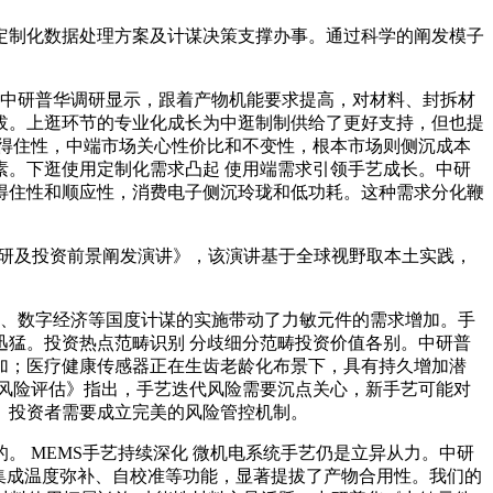
制化数据处理方案及计谋决策支撑办事。通过科学的阐发模子
中研普华调研显示，跟着产物机能要求提高，对材料、封拆材
拔。上逛环节的专业化成长为中逛制制供给了更好支持，但也提
得住性，中端市场关心性价比和不变性，根本市场则侧沉成本
。下逛使用定制化需求凸起 使用端需求引领手艺成长。中研
得住性和顺应性，消费电子侧沉玲珑和低功耗。这种需求分化鞭
调研及投资前景阐发演讲》，该演讲基于全球视野取本土实践，
、数字经济等国度计谋的实施带动了力敏元件的需求增加。手
猛。投资热点范畴识别 分歧细分范畴投资价值各别。中研普
加；医疗健康传感器正在生齿老龄化布景下，具有持久增加潜
风险评估》指出，手艺迭代风险需要沉点关心，新手艺可能对
。投资者需要成立完美的风险管控机制。
 MEMS手艺持续深化 微机电系统手艺仍是立异从力。中研
头集成温度弥补、自校准等功能，显著提拔了产物合用性。我们的