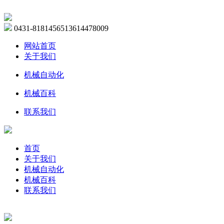
0431-81814565
13614478009
网站首页
关于我们
机械自动化
机械百科
联系我们
首页
关于我们
机械自动化
机械百科
联系我们