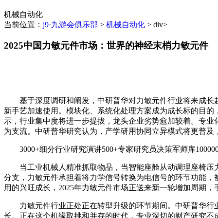
机械自动化
当前位置：
j9·九游会俱乐部
>
机械自动化
> div>
2025中国力敏元件市场：世界的神经末梢力敏元件
基于深度调研和阐发，中研普华对力敏元件行业将来成长趋
新手艺加速使用。模块化、系统化处理方案成为成长标的目的
示，行业集中度将进一步提拔，龙头企业劣势愈加较着。专业
为支流。中研普华研究认为，产学研用协同立异模式将更普及
3000+细分行业研究演讲500+专家研究员决策军师库10000
当工业机械人精准抓取物品，当智能座舱从动调理座椅压力
分支，力敏元件承担着将力学信号转换为电信号的环节功能，
用的兴旺成长，2025年力敏元件市场正送来新一轮增加周期
力敏元件行业正处正在转型升级的环节期间。中研普华行业
长。正在这个机缘取挑和并存的时代，专业深切的财产研究不