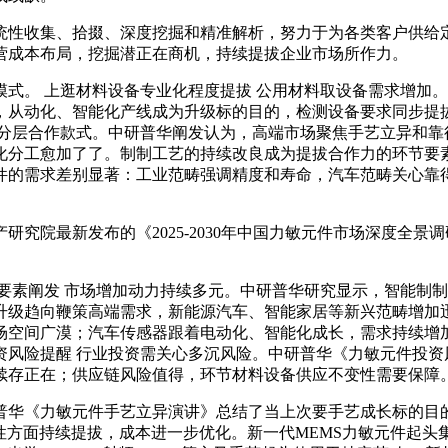
性收集、拾掇、深度挖掘和精准解析，努力于为各类客户供给定
营成本布局，挖掘潜正在商机，持续提拔企业市场所作力。
。 上逛材料设备专业化程度提拔 公用材料取设备需求增加。
，从动化、智能化产线成为升级标的目的，检测设备要求同步提
现分层合作款式。中研普华阐发认为，高端市场聚焦手艺立异和靠
化分工愈加了了。制制工艺的持续改良成为提拔合作力的环节要素
件的需求差别显著：工业范畴强调精度和寿命，汽车范畴关心靠
院最新发布的《2025-2030年中国力敏元件市场深度全景
素阐发 市场增加动力持续多元。中研普华研究显示，智能制制
升级趋向鞭策高端需求，新能源汽车、智能家居等新兴范畴增加迅
场空间广漠；汽车传感器跟着电动化、智能化成长，需求持续增
资风险提醒 行业投资需关心多沉风险。中研普华《力敏元件投资
续存正在；供应链风险值得，环节材料设备供应不变性需要保障
《力敏元件手艺立异演讲》总结了当上次要手艺成长标的目的。
性方面持续提拔，成本进一步优化。新一代MEMS力敏元件起