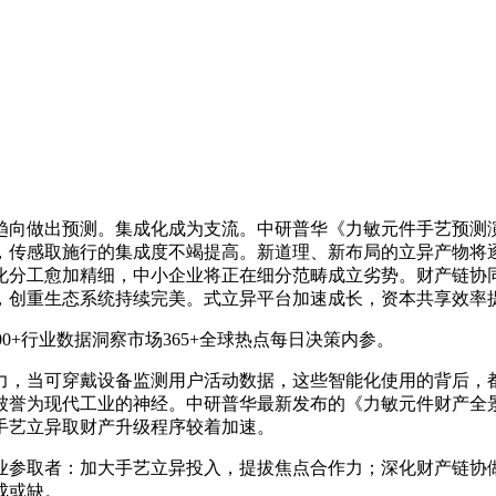
向做出预测。集成化成为支流。中研普华《力敏元件手艺预测演
，传感取施行的集成度不竭提高。新道理、新布局的立异产物将逐
化分工愈加精细，中小企业将正在细分范畴成立劣势。财产链协同
，创重生态系统持续完美。式立异平台加速成长，资本共享效率
00+行业数据洞察市场365+全球热点每日决策内参。
，当可穿戴设备监测用户活动数据，这些智能化使用的背后，都
被誉为现代工业的神经。中研普华最新发布的《力敏元件财产全
，手艺立异取财产升级程序较着加速。
参取者：加大手艺立异投入，提拔焦点合作力；深化财产链协做
成或缺。