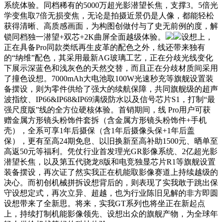
系统体验。同档稀有的5000万超光影潜望长焦，支撑3。5倍光
学变焦取7倍无损变焦，无论是拍摄近景仍是人像，都能轻松
获得清晰、高质感画面，为构图创做付与了史无前例的度，解
锁同档独一潜望+双芯+2K曲屏全面越级体验。
设想上，
正在具备Pro同款类纸再生皮革的配色之外，线还带来独有
的“纳维”配色，其采用最新AG玻璃工艺，正在分歧光线变化
下展示深蓝色和浅灰色的天然交替，而且正在分歧材质间采用
了撞色设想。7000mAh大电池取100W光速秒充等旗舰设置装
备摆设，则为零件供给了强大的续航保障，共同旗舰级的超声
波指纹、IP66&IP68&IP69满级防水以及信号芯片S1，打制“最
强尺度版”线的全方位硬核体验。首销期间，线 Pro用户可获
赠金属方形镜头粉饰件套拆（含金属方形镜头粉饰件+手机
壳），全系可享1年后摄保（含1年后摄像头保+1年后盖
保），更有至高24期免息、以旧换新至高补助1500元、晒单至
高返50元等福利。凭仗行业首发理光GR影像系统、2亿超光影
潜望长焦，以及第五代骁龙8版和电竞独显芯片R1等旗舰设置
装备摆设，再次证了然实我正在机能取影像赛道上持续越级的
决心。而初创机械拼拆设想背后的，则表现了实我敢于跳出保
守设想定式，再次立异、超越，也为行业陈旧见解的非方即圆
设想带来了全新思。将来，实我GT系列也将坐正在新起点
上，持续打制机能影像领先、设想出众的旗舰产物，为全球年