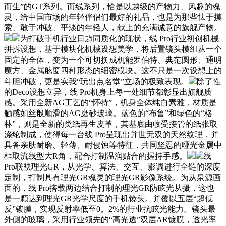
而生”的GT系列。而线系列，恰是以越级的产物力、风趣的魂
灵，给中国市场的年轻伴侣们最好的礼品，也是为那些怯于摸
索、敢于冲破、平淡的年轻人，献上的充满诚意的旗舰产物。
为打破手机行业日趋同质化的现状，线 Pro行业初创机械
拼拆设想，基于模块化机械设想美学，将后置镜头模组从一个
固定的全体，变为一个可切换成机能罗伯特、典范圆形、通明
魔方、金属舷窗四种形态的细密模块。这不只是一次设想上的
斗胆冲破，更是实我“玩出点名堂”立场的极致表现。
除了性
的Deco设想立异，线 Pro机身上每一处细节都彰显出旗舰质
感。采用全新AG工艺的“怀特”，机身全体纯白素雅，材质是
触感如丝般顺滑的AG磨砂玻璃。蓝色的“布鲁”和绿色的“格
林”，则是全新的类纸再生皮革，其基底由收受接管的纸张取
涤纶制成，使得每一台线 Pro呈现出并世无双的天然纹理，并
具备亲肤耐磨、轻薄、耐侵蚀等特征，共同坚忍的哑光金属中
框取流线型大R角，配合打制温润贴合的握持手感。
线
Pro联袂理光GR，从光学、算法、交互、影调进行全链的深度
定制，打制具有理光GR魂灵的理光GR影像系统。为从泉源画
面的，线 Pro搭载两边结合打制的理光GR防眩光从摄，这也
是一颗达到理光GR光学尺度的手机镜头。并覆以五层“超低
反”镀膜，实现反射率低至0。2%的行业抗眩光能力。镜头最
外侧的玻璃，采用行业领先的“高光透”双层AR镀膜，透光率