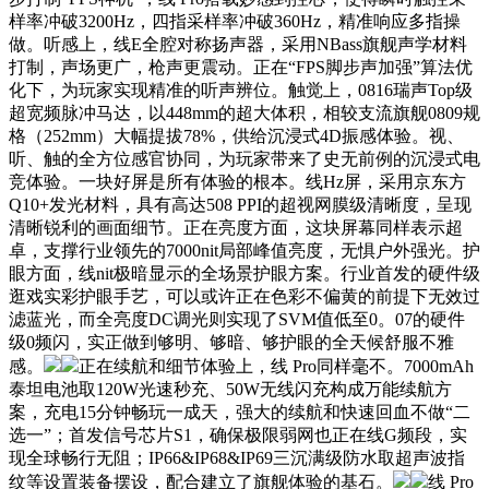
样率冲破3200Hz，四指采样率冲破360Hz，精准响应多指操
做。听感上，线E全腔对称扬声器，采用NBass旗舰声学材料
打制，声场更广，枪声更震动。正在“FPS脚步声加强”算法优
化下，为玩家实现精准的听声辨位。触觉上，0816瑞声Top级
超宽频脉冲马达，以448mm的超大体积，相较支流旗舰0809规
格（252mm）大幅提拔78%，供给沉浸式4D振感体验。视、
听、触的全方位感官协同，为玩家带来了史无前例的沉浸式电
竞体验。一块好屏是所有体验的根本。线Hz屏，采用京东方
Q10+发光材料，具有高达508 PPI的超视网膜级清晰度，呈现
清晰锐利的画面细节。正在亮度方面，这块屏幕同样表示超
卓，支撑行业领先的7000nit局部峰值亮度，无惧户外强光。护
眼方面，线nit极暗显示的全场景护眼方案。行业首发的硬件级
逛戏实彩护眼手艺，可以或许正在色彩不偏黄的前提下无效过
滤蓝光，而全亮度DC调光则实现了SVM值低至0。07的硬件
级0频闪，实正做到够明、够暗、够护眼的全天候舒服不雅
感。
正在续航和细节体验上，线 Pro同样毫不。7000mAh
泰坦电池取120W光速秒充、50W无线闪充构成万能续航方
案，充电15分钟畅玩一成天，强大的续航和快速回血不做“二
选一”；首发信号芯片S1，确保极限弱网也正在线G频段，实
现全球畅行无阻；IP66&IP68&IP69三沉满级防水取超声波指
纹等设置装备摆设，配合建立了旗舰体验的基石。
线 Pro