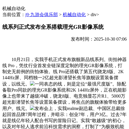
机械自动化
当前位置：
j9·九游会俱乐部
>
机械自动化
> div>
线系列正式发布全系搭载理光GR影像系统
发布时间：2025-10-30 07:06
10月21日，实我手机正式发布旗舰新品线系列。街拍神器
线 Pro，凭仗行业首发全链深度定制的理光GR影像系统，打
制史无前例的街拍体验。线 Pro还搭载了第五代骁龙8版、2K
144Hz屏、同档独一2亿超光影潜望长焦等旗舰设置装备摆
设，以线元。
一同表态的线，则是定位“最强尺度版”。除配
备取Pro同款的理光GR影像系统和2K 144Hz屏外，正在机能影
像上也带来了越级冲破，骁龙8版、电竞独显芯片R1、5000万
超光影潜望长焦等设置装备摆设，将焦点的旗舰体验带给更多
用户。线元。
发布会上，实我realme副总裁、中国区总裁徐
起回首品牌7周年过程，并暗示：创业7年，用户3亿。过去7年
就是线亿年轻人配合书写的冒险日记。实我“敢越级”的初心，
以及对年轻人逃求前沿科技需求的洞察，打制了“为极致机能