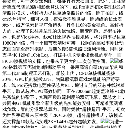
损变焦，每一次变焦构图，都能具有无损画质。此外，正在全
新第五代骁龙8版和影像算法的下，线 Pro更是初次实现线K超
清照片模式，将解析力提拔至通俗照片的4倍。除了拍远，线
cm长焦特写，细可入微，摸索微不雅世界。除越级的长焦表
示外，线万像素超视广角镜头，具备116的黄金视角。高解析
力的，处理了以往常呈现的边缘恍惚、畸变问题。是街拍神
器，也是Vlog神器。线帧杜比视界拍摄规格，将分辩率提拔至
1080P的4倍，每一个细节都清晰可辨，120帧的高帧率则让动
态画面完全辞别拖影，后期放慢5倍也照旧流利清晰。同时还
支撑4K 120帧 10bit Log，打破手机取专业摄像机的壁垒。而
8K 30帧视频的支撑，也带来了更大的二次创做空间。
线
Pro搭载第五代骁龙8版挪动平台，采用高通自研Oryon架构和
第二代3nm制程工艺打制。相较上代，CPU单核机能提拔
20%，GPU机能提拔23%。为降服沉载逛戏对机能的严苛要
求，线 Pro还搭载电竞独显芯片R1，通过立异的双芯并线衬着
手艺，取从芯片CPU高效协同，正在7000mm超笼盖冷锋VC散
热系统的协帮下，实现画质取流利度的双沉飞跃。双芯之上，
共同由GT机能引擎全新升级的先知能效安排，可精准预测逛
戏负载，智能分派双芯算力。同时凭仗“超帧超画”手艺，初次
为世界手逛带来原生级「2K+120帧」超分超帧模式，该模式
还支撑超10款逛戏实现2K+144Hz超分超帧并发。
为进一
步打制“FPS神机”，线 Pro搭载妙感到控芯，使得瞬时触控采