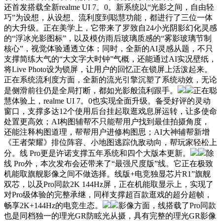
还首发搭载全新realme UI 7。0。新系统以“光影之间，自由轻
巧”为设想，从设想、流利度到聪慧功能，都进行了三位一体
的大升级。正在美学上，它带来了罗致自24小光阴影幻化灵感
的“浮冰光影图标”，以及模仿雨后玻璃质感的“雾影玻璃节制
核心”，视觉体验通透立体；同时，全新的AI灵感从题，不只
支撑简练大气的“大文字大时钟”气概，还能通过AI实况壁纸，
将Live Photo设为锁屏，让用户的回忆正在锁屏上活泼起来。
正在系统流利度方面，全新的流光引擎沉塑了系统动效，无论
是侧滑前往仍是全局打断，都如光影般流利跟手。
正在聪
慧体验上，realme UI 7。0也实现全面升级。备受好评的灵动
窗口，支撑多达12个使用后台挂起取逛戏息屏运转，让多使命
处置更高效；AI构图辅帮不只能帮用户找到最佳拍摄角度，
还能注释构图道理，帮帮用户进修构图思；AI大神辅帮新增
《王者荣耀》排位阵容、小地图逃踪仇敌动向，帮玩家轻松上
分。线 Pro更是许诺支撑五年系统和四个大版本更新。
除
线 Pro外，本次发布会还带来了“最强尺度版”线。它正在极致
机能取旗舰影像之间不做选择。线版+电竞独显芯片R1”旗舰
双芯，以及Pro同款2K 144Hz屏，正在机能取显示上，实现了
对Pro级体验的完整承继，同样支撑超百款逛戏的超分超帧，
畅享2K+144Hz的电竞生态。
影像方面，线搭载了Pro同款
也是同档独一的理光GR防眩光从摄，具有完整的理光GR影像