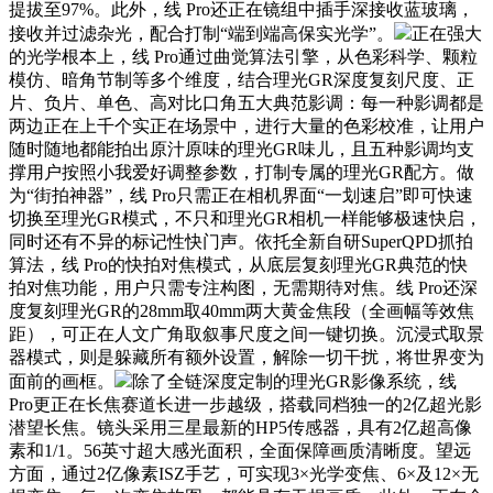
提拔至97%。此外，线 Pro还正在镜组中插手深接收蓝玻璃，
接收并过滤杂光，配合打制“端到端高保实光学”。
正在强大
的光学根本上，线 Pro通过曲觉算法引擎，从色彩科学、颗粒
模仿、暗角节制等多个维度，结合理光GR深度复刻尺度、正
片、负片、单色、高对比口角五大典范影调：每一种影调都是
两边正在上千个实正在场景中，进行大量的色彩校准，让用户
随时随地都能拍出原汁原味的理光GR味儿，且五种影调均支
撑用户按照小我爱好调整参数，打制专属的理光GR配方。做
为“街拍神器”，线 Pro只需正在相机界面“一划速启”即可快速
切换至理光GR模式，不只和理光GR相机一样能够极速快启，
同时还有不异的标记性快门声。依托全新自研SuperQPD抓拍
算法，线 Pro的快拍对焦模式，从底层复刻理光GR典范的快
拍对焦功能，用户只需专注构图，无需期待对焦。线 Pro还深
度复刻理光GR的28mm取40mm两大黄金焦段（全画幅等效焦
距），可正在人文广角取叙事尺度之间一键切换。沉浸式取景
器模式，则是躲藏所有额外设置，解除一切干扰，将世界变为
面前的画框。
除了全链深度定制的理光GR影像系统，线
Pro更正在长焦赛道长进一步越级，搭载同档独一的2亿超光影
潜望长焦。镜头采用三星最新的HP5传感器，具有2亿超高像
素和1/1。56英寸超大感光面积，全面保障画质清晰度。望远
方面，通过2亿像素ISZ手艺，可实现3×光学变焦、6×及12×无