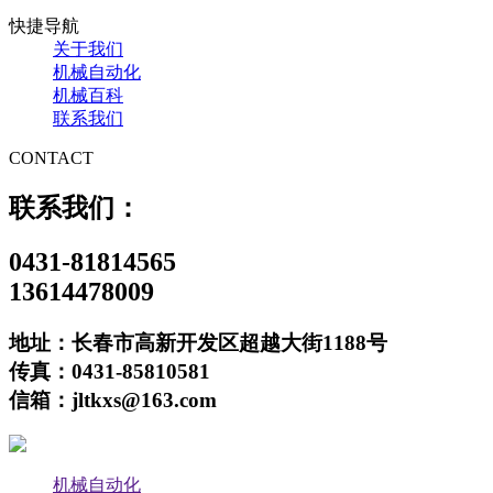
快捷导航
关于我们
机械自动化
机械百科
联系我们
CONTACT
联系我们：
0431-81814565
13614478009
地址：长春市高新开发区超越大街1188号
传真：0431-85810581
信箱：jltkxs@163.com
机械自动化