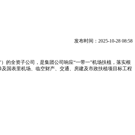
发布时间：2025-10-28 08:58
）的全资子公司，是集团公司响应“一带一”机场扶植，落实根
畴涉及国表里机场、临空财产、交通、房建及市政扶植项目标工程