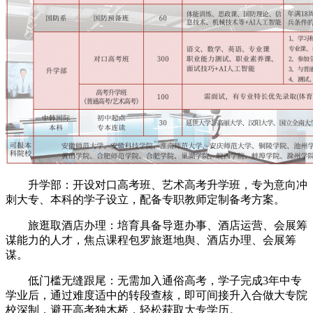
升学部：开设对口高考班、艺术高考升学班，专为意向冲
刺大专、本科的学子设立，配备专职教师定制备考方案。
旅逛取酒店办理：培育具备导逛办事、酒店运营、会展筹
谋能力的人才，焦点课程包罗旅逛地舆、酒店办理、会展筹
谋。
低门槛无缝跟尾：无需加入通俗高考，学子完成3年中专
学业后，通过难度适中的转段查核，即可间接升入合做大专院
校深制，避开高考独木桥，轻松获取大专学历。