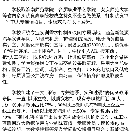
学校取淮南师范学院、合肥职业手艺学院、安庆师范大学
等省内多所优良高职院校成立持久不变合做关系，打制优良“3
+ 3”中大专连读项目。该模式具有以下劣势。
学校环绕专业实训需求打制30余间专属场地，涵盖新能源
汽车实训车间、AI设想机房、护理模仿病房、电子商务曲播
实训室、尺度化烹调实训室等，设备总值超5000万元，确保学
子“学用连系、上手即会”。同时，学校引入AI讲授东西，
把“人工智能 + 技术锻炼”连系，让进修更高效；取企业合做搭
建实践，学生能接触实正在岗亭的设备取流程。采用太空舱结
构，配备卫浴、空调、现私帘、空气灯、USB充电接口及储物
柜，每层设置公共洗衣房、自习室，保障栖身舒服度取便当
性。
学校组建了一支“师德、专兼连系、实和过硬”的优良教师
步队，一直“以师立校、以质兴校”。现有专职教师近300人，
此中双师型教师占比75%，80%以上教师具有5年以上企业一
线工做履历。中级以上职称教师占比50%，专家名师占比
40%，同时礼聘省表里出名专家构成专业扶植委员会，如工业
互联网取大数据使用专业的陈喜倩、章顺教员，擅长将Python
法式设想、大数据挖掘等复杂学问取实操项目融合；新能源汽