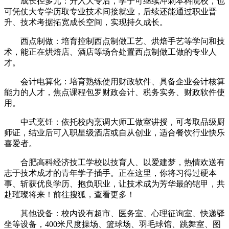
成长径多元：升入大专后，学子可继续冲刺本科院校，也
可凭仗大专学历取专业技术间接就业，后续还能通过职业晋
升、技术考据拓宽成长空间，实现持久成长。
西点制做：培育控制西点制做工艺、烘焙手艺等学问和技
术，能正在烘焙店、酒店等场合处置西点制做工做的专业人
才。
会计电算化：培育熟练使用财政软件、具备企业会计核算
能力的人才，焦点课程包罗财政会计、税务实务、财政软件使
用。
中式烹饪：依托校内烹调大师工做室讲授，可考取品级厨
师证，结业后可入职星级酒店或自从创业，适合餐饮行业快乐
喜爱者。
合肥高科经济技工学校以技育人、以爱建梦，热情欢送有
志于技术成才的青年学子插手。正在这里，你将习得过硬本
事、斩获优良学历、抱负职业，让技术成为芳华最的铠甲，共
赴璀璨将来！前往搜狐，查看更多！
其他设备：校内设有超市、医务室、心理征询室、快递驿
坐等设备，400米尺度操场、篮球场、羽毛球馆、跳舞室、图