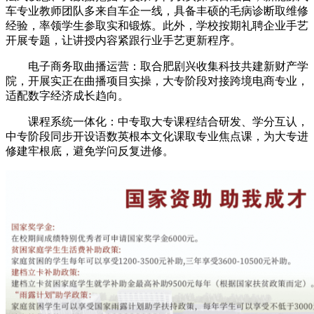
车专业教师团队多来自车企一线，具备丰硕的毛病诊断取维修
经验，率领学生参取实和锻炼。此外，学校按期礼聘企业手艺
开展专题，让讲授内容紧跟行业手艺更新程序。
电子商务取曲播运营：取合肥剧兴收集科技共建新财产学
院，开展实正在曲播项目实操，大专阶段对接跨境电商专业，
适配数字经济成长趋向。
课程系统一体化：中专取大专课程结合研发、学分互认，
中专阶段同步开设语数英根本文化课取专业焦点课，为大专进
修建牢根底，避免学问反复进修。