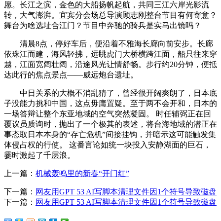
愿。长江之滨，金色的大船扬帆起航，共同三江六岸光影流
转，大气澎湃。宜宾分会场总导演顾志刚整台节目有何寄意？
舞台为啥选址合江门？节目中奔驰的骑兵是实马出镜吗？
清晨8点，停好车后，便沿着不雅海长廊向前安步。长廊
依珠江而建，海风轻拂，远眺虎门大桥横跨江面，船只往来穿
越，江面宽阔壮阔，沿途风光让情舒畅。步行约20分钟，便抵
达此行的焦点景点——威远炮台遗址。
中日关系的大概不消乱猜了，曾经很开阔爽朗了，日本底
子没能力挑和中国，这点毋庸置疑。至于两不会开和，日本的
一场答辩让整个东亚地域的空气突然凝固。 时任辅弼正在回
覆议员质询时，抛出了一个极其的表述，将台海地域的潜正在
事态取日本本身的“存亡危机”间接挂钩，并暗示这可能触发集
体侵占权的行使。 这番言论如统一块投入安静湖面的巨石，
霎时激起了千层浪。
上一篇：
机械轰鸣里的新春“开门红”
下一篇：
网友用GPT 53 AI写脚本清理文件因1个符号导致磁盘
下一篇：
网友用GPT 53 AI写脚本清理文件因1个符号导致磁盘